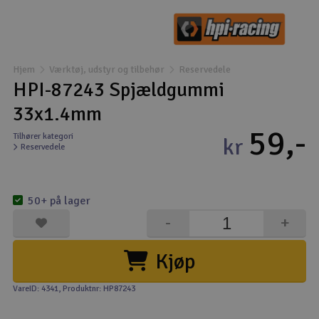
Droner
Droner til FPV
Hjem
Værktøj, udstyr og tilbehør
Reservedele
HPI-87243 Spjældgummi
Fly
33x1.4mm
59,-
Helikopter
Tilhører kategori
kr
Reservedele
Kameraudstyr
V
50+ på lager
Modelbygg og byggesæt
-
+
Modeljernbane
Kjøp
Motor & tilbehør
VareID: 4341
, Produktnr: HP87243
Outlet