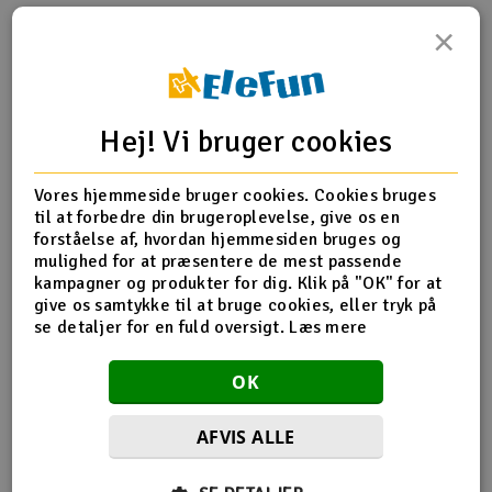
×
Radio udstyr
Produktinfo
Tip din ven
Anmeldelser
Raketter
Hej! Vi bruger cookies
Scooter & elkøretøj
Vores hjemmeside bruger cookies. Cookies bruges
Produkt information
Slot racing
til at forbedre din brugeroplevelse, give os en
forståelse af, hvordan hjemmesiden bruges og
87243 Spjældgummi 33x1.4mm
Smarthjem, leg og hobby
mulighed for at præsentere de mest passende
I
kampagner og produkter for dig. Klik på "OK" for at
give os samtykke til at bruge cookies, eller tryk på
Solenergi
Du
se detaljer for en fuld oversigt.
Læs mere
Flere detaljer
Vi
Værktøj, udstyr og tilbehør
Produktet er
Reservedele HPI
OK
forbundet med
Al
Gavekort
AFVIS ALLE
Di