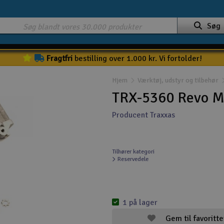
Søg
Fragtfri
bestilling over 1.000 kr. Vi fortolder!
Hjem
Værktøj, udstyr og tilbehør
TRX-5360 Revo M
Producent Traxxas
Tilhører kategori
Reservedele
1 på lager
Gem til favoritte