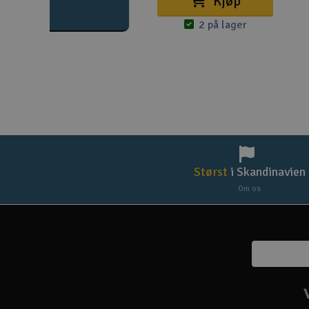
Kjøp
2 på lager
Størst
i Skandinavien
Om os