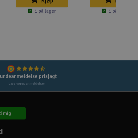
Kjøp
Kjøp
1 på lager
1 på lager
Gem
Uds
Tøm
undeanmeldelse prisjagt
Læs vores anmeldelser
d mig