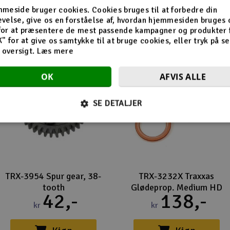
Flere så også med
meside bruger cookies. Cookies bruges til at forbedre din
velse, give os en forståelse af, hvordan hjemmesiden bruges 
for at præsentere de mest passende kampagner og produkter f
K" for at give os samtykke til at bruge cookies, eller tryk på s
d oversigt.
Læs mere
OK
AFVIS ALLE
SE DETALJER
TRX-3954 Spur gear, 38-
TRX-3232X Traxxas
tooth
Glødeprop. Medium HD
42,-
138,-
kr
kr