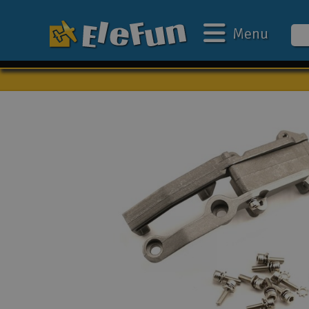
Menu
Ugens tilbud
Outlet
Mine favoritter
Gavekort
3D-print
Batteri & ladere
Biler
Både
Droner