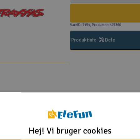
VareID: 7154
, Produktnr: 425360
Produktinfo
Dele
PS350C (ARF)
Hej! Vi bruger cookies