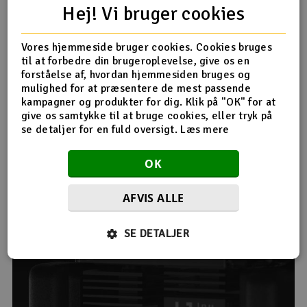
Combo rigelig plads til store printprojekter.
Hej! Vi bruger cookies
Det opvarmede kammer reducerer vridning og forbedrer
vedhæftningen til materialer med høj temperatur, hvilket
Vores hjemmeside bruger cookies. Cookies bruges
giver dig ensartet og pålidelig udskriftskvalitet.
til at forbedre din brugeroplevelse, give os en
forståelse af, hvordan hjemmesiden bruges og
mulighed for at præsentere de mest passende
Præcis og stabil udskrivning
kampagner og produkter for dig. Klik på "OK" for at
Ligesom standard H2D-modellen har Combo-versionen
give os samtykke til at bruge cookies, eller tryk på
også avanceret bevægelseskalibrering og en lukket
se detaljer for en fuld oversigt.
Læs mere
servostyret ekstruder.
OK
Disse funktioner sikrer stabil filamentstrøm og præcise
resultater, selv ved høje udskrivningshastigheder.
AFVIS ALLE
SE DETALJER