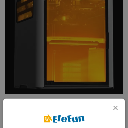
×
Stort byggevolumen og opvarmet kammer
Med en printvolumen på 350 × 320 × 325 mm giver H2D