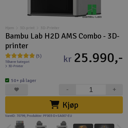
Droner
Droner til FPV
Hjem
3D-print
3D-Printer
Bambu Lab H2D AMS Combo - 3D-
Fly
printer
25.990,-
Helikopter
(5)
kr
Tilhører kategori
3D-Printer
Kameraudstyr
V
50+ på lager
Modelbygg og byggesæt
-
+
Modeljernbane
Kjøp
Motor & tilbehør
VareID: 70799
, Produktnr: PF003-D+SA007-EU
Outlet