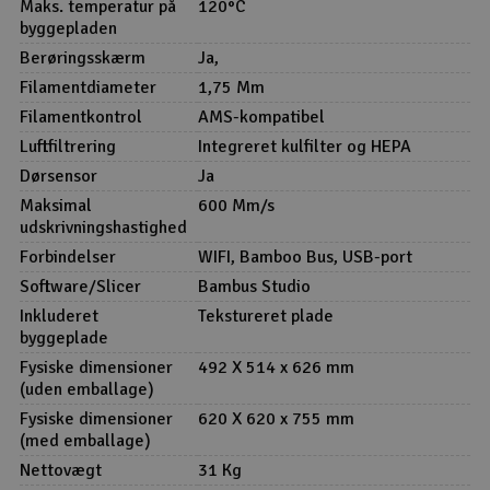
Maks. temperatur på
120°C
byggepladen
Berøringsskærm
Ja,
Filamentdiameter
1,75 Mm
Filamentkontrol
AMS-kompatibel
Luftfiltrering
Integreret kulfilter og HEPA
Dørsensor
Ja
Maksimal
600 Mm/s
udskrivningshastighed
Forbindelser
WIFI, Bamboo Bus, USB-port
Software/Slicer
Bambus Studio
Inkluderet
Tekstureret plade
byggeplade
Fysiske dimensioner
492 X 514 x 626 mm
(uden emballage)
Fysiske dimensioner
620 X 620 x 755 mm
(med emballage)
Nettovægt
31 Kg