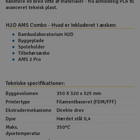
håndtere en bred vifte af materialer - fra almindelig PLA til
avanceret teknisk plast.
H2D AMS Combo - Hvad er inkluderet i æsken:
Bambuslaboratorium H2D
Byggeplade
Spoleholder
Tilbehørsæske
AMS 2 Pro
Tekniske specifikationer:
Byggevolumen
350 X 320 x 325 mm
Printertype
Filamentbaseret (FDM/FFF)
Ekstrudermekanisme
Direkte drev
Dyse
Hærdet stål 0,4
Maks.
350°C
dysetemperatur