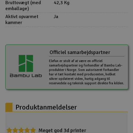
Bruttovægt (med
42,3 Kg
emballage)
Aktivt opvarmet
Ja
kammer
Officiel samarbejdspartner
Elefun er stolt af at være en officiel
samarbejdspartner og forhandler af Bambu Lab-
produkter i Norge. Som autoriseret forhandler
har vi tæt kontakt med producenten, hvilket
sikrer opdateret viden, hurtig adgang til
reservedele og teknisk support direkte fra kilden.
Produktanmeldelser
Meget god 3d printer