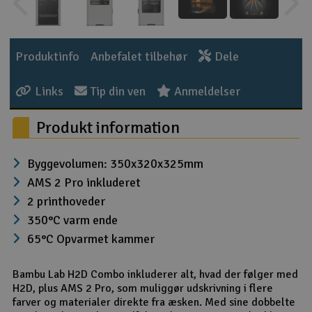
Radio udstyr
Produktinfo
Anbefalet tilbehør
Dele
Raketter
Links
Tip din ven
Anmeldelser
Scooter & elkøretøj
Produkt information
Slot racing
Byggevolumen: 350x320x325mm
Smarthjem, leg og hobby
I
AMS 2 Pro inkluderet
Solenergi
2 printhoveder
Du
Vi
350°C varm ende
Værktøj, udstyr og tilbehør
65°C Opvarmet kammer
Al
Gavekort
Bambu Lab H2D Combo inkluderer alt, hvad der følger med
Di
H2D, plus AMS 2 Pro, som muliggør udskrivning i flere
farver og materialer direkte fra æsken. Med sine dobbelte