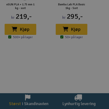
eSUN PLA + 1.75 mm 1
Bambu Lab PLA Basic
kg - sort
1kg - Sort
219,-
295,-
kr
kr
Kjøp
Kjøp
500+ på lager
50+ på lager
Størst
i Skandinavien
Lynhurtig levering