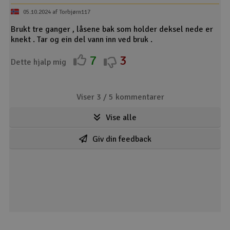
05.10.2024 af Torbjørn117
Brukt tre ganger , låsene bak som holder deksel nede er
knekt . Tar og ein del vann inn ved bruk .
7
3
Dette hjalp mig
Viser 3 /
5
kommentarer
Vise alle
Giv din feedback