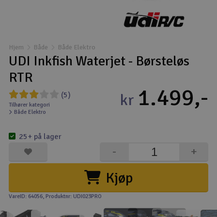
Droner
Droner til FPV
Hjem
Både
Både Elektro
UDI Inkfish Waterjet - Børsteløs
Fly
RTR
1.499,-
Helikopter
(5)
kr
Tilhører kategori
Både Elektro
Kameraudstyr
25+ på lager
Modelbygg og byggesæt
-
+
Modeljernbane
Kjøp
Motor & tilbehør
VareID: 64056
, Produktnr: UDI023PRO
Outlet