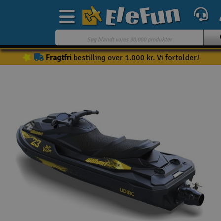
Fragtfri
bestilling over 1.000 kr. Vi fortolder!
Ugens tilbud
Outlet
Mine favoritter
Gavekort
3D-print
Batteri & ladere
Biler
Både