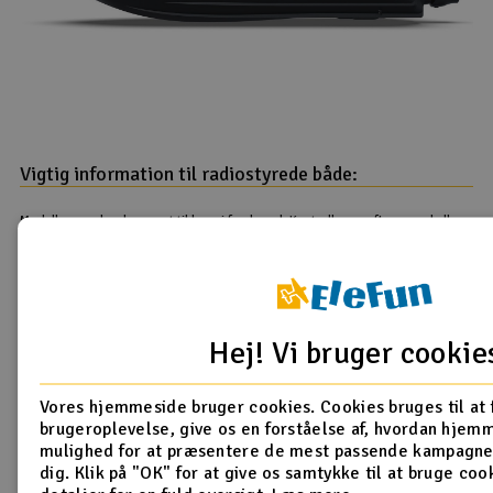
Vigtig information til radiostyrede både:
Modellerne er kun beregnet til brug i ferskvand. Kontroller og efterspænd alle
skruer før båden tages i brug. Dette gælder især drevet (propel, flexaksel osv.).
Det er også vigtigt at sikre, at enhver flex aksel får tilstrækkelig smøring. Brug
tape til at forsegle omkring bådens låg, så der ikke kommer vand ind.
Læs mere
her
Produktanmeldelser
Hej! Vi bruger cookie
Vores hjemmeside bruger cookies. Cookies bruges til at 
Artig vannscooter
brugeroplevelse, give os en forståelse af, hvordan hjem
mulighed for at præsentere de mest passende kampagner
28.06.2024 af KIM REINHARD
dig. Klik på "OK" for at give os samtykke til at bruge cook