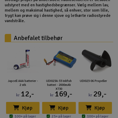
udstyret med en hastighedsbegrænser. Vælg mellem lav,
mellem og maksimal hastighed, så enhver, stor som lille,
trygt kan prøve sig i denne sjove og letkørte radiostyrede
vandstråle.
Anbefalet tilbehør
Japcell AAA batterier -
UDI023A-33 Inkfish
UDI023-06 Propeller
2 stk
batteri - 2000mAh
XT30
12,-
169,-
29,-
kr
kr
kr
Kjøp
Kjøp
Kjøp
100+ på lager
25+ på lager
100+ på lager