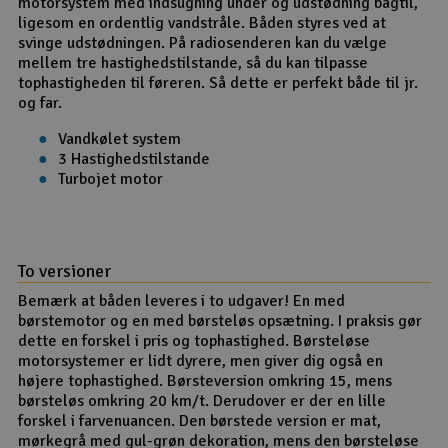
motorsystem med indsugning under og udstødning bagtil,
ligesom en ordentlig vandstråle. Båden styres ved at
svinge udstødningen. På radiosenderen kan du vælge
mellem tre hastighedstilstande, så du kan tilpasse
tophastigheden til føreren. Så dette er perfekt både til jr.
og far.
Vandkølet system
3 Hastighedstilstande
Turbojet motor
To versioner
Bemærk at båden leveres i to udgaver! En med
børstemotor og en med børsteløs opsætning. I praksis gør
dette en forskel i pris og tophastighed. Børsteløse
motorsystemer er lidt dyrere, men giver dig også en
højere tophastighed. Børsteversion omkring 15, mens
børsteløs omkring 20 km/t. Derudover er der en lille
forskel i farvenuancen. Den børstede version er mat,
mørkegrå med gul-grøn dekoration, mens den børsteløse