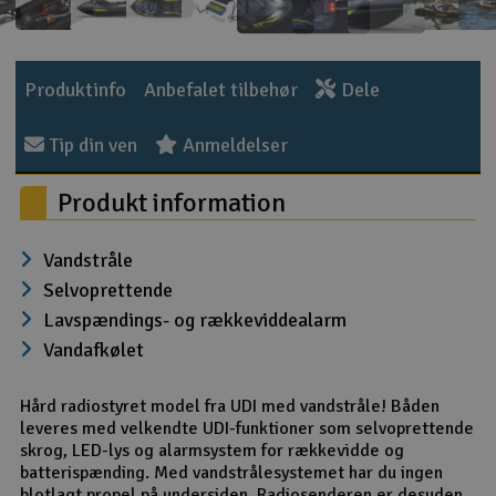
Radio udstyr
Produktinfo
Anbefalet tilbehør
Dele
Raketter
Tip din ven
Anmeldelser
Scooter & elkøretøj
Produkt information
Slot racing
Vandstråle
Smarthjem, leg og hobby
Selvoprettende
Solenergi
Lavspændings- og rækkeviddealarm
Vandafkølet
Værktøj, udstyr og tilbehør
Hård radiostyret model fra UDI med vandstråle! Båden
Gavekort
leveres med velkendte UDI-funktioner som selvoprettende
skrog, LED-lys og alarmsystem for rækkevidde og
batterispænding. Med vandstrålesystemet har du ingen
blotlagt propel på undersiden. Radiosenderen er desuden