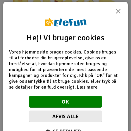
×
Radio udstyr
Produktinfo
Tip din ven
Anmeldelser
Raketter
Hej! Vi bruger cookies
Scooter & elkøretøj
Vores hjemmeside bruger cookies. Cookies bruges
Produkt information
Slot racing
til at forbedre din brugeroplevelse, give os en
forståelse af, hvordan hjemmesiden bruges og
XT30-stik. Stikket bruges normalt på batteriets side af en
Smarthjem, leg og hobby
mulighed for at præsentere de mest passende
I
kobling. 1 stk
kampagner og produkter for dig. Klik på "OK" for at
give os samtykke til at bruge cookies, eller tryk på
Solenergi
Du
se detaljer for en fuld oversigt.
Læs mere
Vi
Flere detaljer
Værktøj, udstyr og tilbehør
OK
Kontakt type
XT30
Al
Gavekort
AFVIS ALLE
Di