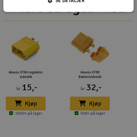
SE DETALJER
Flere så også med
Amass XT60 regulator
Amass XT90
sidestik
Batterisidestik
15,-
32,-
kr
kr
Kjøp
Kjøp
1000+ på lager
500+ på lager