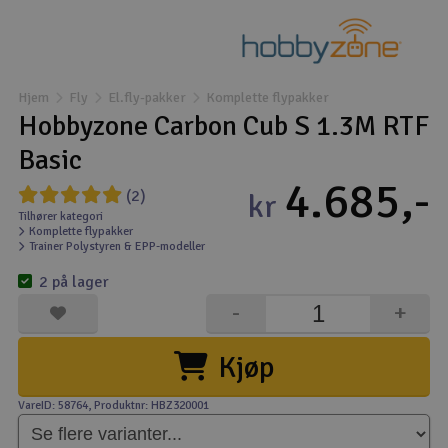
Droner
Droner til FPV
Hjem
Fly
El.fly-pakker
Komplette flypakker
Hobbyzone Carbon Cub S 1.3M RTF
Fly
Basic
4.685,-
Helikopter
(2)
kr
Tilhører kategori
Komplette flypakker
Kameraudstyr
Trainer Polystyren & EPP-modeller
V
2 på lager
Modelbygg og byggesæt
-
+
Modeljernbane
Kjøp
Motor & tilbehør
VareID: 58764
, Produktnr: HBZ320001
Outlet