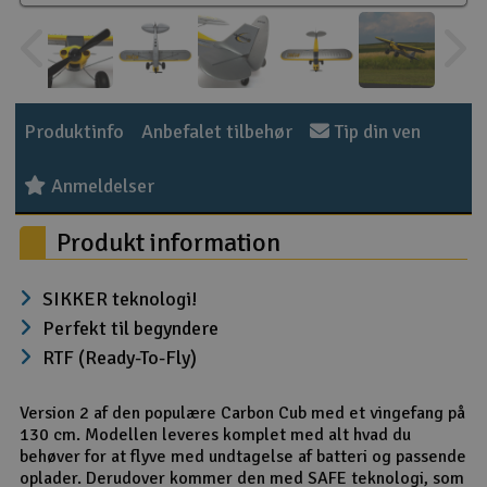
Radio udstyr
Raketter
Produktinfo
Anbefalet tilbehør
Tip din ven
Scooter & elkøretøj
Anmeldelser
Slot racing
Produkt information
Smarthjem, leg og hobby
I
SIKKER teknologi!
Solenergi
Du
Perfekt til begyndere
Vi
RTF (Ready-To-Fly)
Værktøj, udstyr og tilbehør
Version 2 af den populære Carbon Cub med et vingefang på
Al
Gavekort
Di
130 cm. Modellen leveres komplet med alt hvad du
behøver for at flyve med undtagelse af batteri og passende
oplader. Derudover kommer den med SAFE teknologi, som