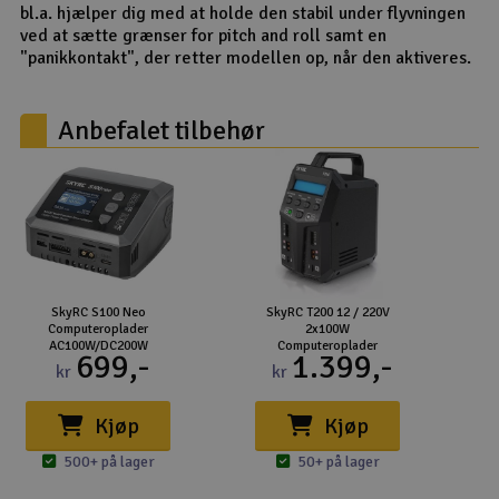
bl.a. hjælper dig med at holde den stabil under flyvningen
ved at sætte grænser for pitch and roll samt en
"panikkontakt", der retter modellen op, når den aktiveres.
Anbefalet tilbehør
SkyRC S100 Neo
SkyRC T200 12 / 220V
Computeroplader
2x100W
AC100W/DC200W
Computeroplader
699,-
1.399,-
kr
kr
Kjøp
Kjøp
500+ på lager
50+ på lager