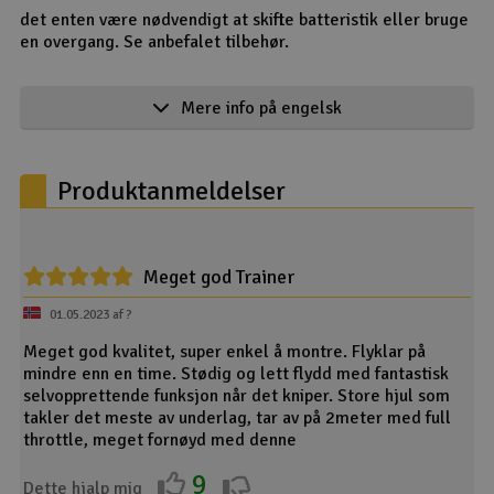
det enten være nødvendigt at skifte batteristik eller bruge
en overgang. Se anbefalet tilbehør.
Product details in english
Mere info på engelsk
Introduction
Even if youve never flown a radio controlled (RC) aircraft
before, the Carbon Cub S 2 is the most versatile, capable
Produktanmeldelser
and easiest to fly scale RC airplane yet! Based on the
Carbon Cub by CubCrafters, an upgraded and thoroughly
modern iteration of the classic Super Cub, and equipped
with Horizon Hobbys exclusive and innovative SAFE
technology, this scale reproduction makes it possible for
Meget god Trainer
almost anyone to learn to fly successfully. And the addition
01.05.2023 af ?
of telemetry-capable and Smart components including an
ESC, battery and charger (battery and charger sold
Meget god kvalitet, super enkel å montre. Flyklar på
separately for the BNF® Basic version), along with the
mindre enn en time. Stødig og lett flydd med fantastisk
option to add SAFE Plus® GPS-enabled technology and the
selvopprettende funksjon når det kniper. Store hjul som
Landing Assist Sensor (LAS), makes learning to fly even
takler det meste av underlag, tar av på 2meter med full
easier than ever before!
throttle, meget fornøyd med denne
Features
9
Dette hjalp mig