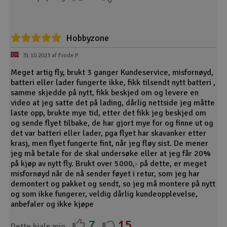
The most capable, versatile and easiest to fly scale trainer
based on the iconic Carbon Cub from CubCrafters
Equipped with exclusive SAFE® technology that helps
prevent crashes and makes it easy to learn how to fly
Hobbyzone
Beginner, Intermediate and Experienced flight modes you
can easily change between at the flip of a switch
31.10.2023 af Frode P.
Panic Recovery mode at the push of a button to prevent
loss of control and crashes
Meget artig fly, brukt 3 ganger Kundeservice, misfornøyd,
Easily upgrade to SAFE Plus GPS-enabled technology to
batteri eller lader fungerte ikke, fikk tilsendt nytt batteri ,
add AutoLand, Virtual Fence and Holding Pattern features
samme skjedde på nytt, fikk beskjed om og levere en
Optional and easy to install Landing Assist Sensor (LAS)
video at jeg satte det på lading, dårlig nettside jeg måtte
available for smoother landings
laste opp, brukte mye tid, etter det fikk jeg beskjed om
Spektrum DXS controller/transmitter with industry-leading
og sende flyet tilbake, de har gjort mye for og finne ut og
DSMX® 2.4GHz technology for reliable control without
det var batteri eller lader, pga flyet har skavanker etter
interference
krasj, men flyet fungerte fint, når jeg fløy sist. De mener
Factory-installed servos, Spektrum flight controller and
jeg må betale for de skal undersøke eller at jeg får 20%
serial receiver
på kjøp av nytt fly. Brukt over 5000,- på dette, er meget
Powerful and efficient brushless power system including a
misfornøyd når de nå sender føyet i retur, som jeg har
30A telemetry-capable ESC
demontert og pakket og sendt, so jeg må montere på nytt
Capable of aerobatic maneuvers including loops, rolls and
og som ikke fungerer, veldig dårlig kundeopplevelse,
upside down (inverted) flight
anbefaler og ikke kjøpe
Robust landing gear with oversized tires for operation from
7
15
a variety of surfaces
Dette hjalp mig