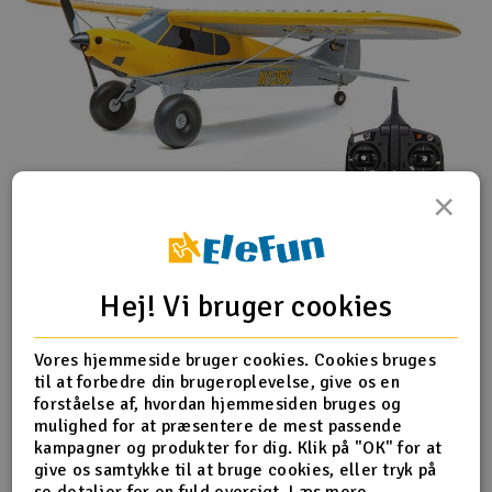
×
Hej! Vi bruger cookies
Carbon Cub RTF leveres færdigbygget, men kræver enkel
Vores hjemmeside bruger cookies. Cookies bruges
montering, før du kan flyve. Elektronik som servoer,
til at forbedre din brugeroplevelse, give os en
børsteløs motor og esc er færdigmonteret og modellen
forståelse af, hvordan hjemmesiden bruges og
har også mulighed for montering af klapper og flydere,
mulighed for at præsentere de mest passende
men det kræver ekstra udstyr.
kampagner og produkter for dig. Klik på "OK" for at
give os samtykke til at bruge cookies, eller tryk på
Specifikationer
se detaljer for en fuld oversigt.
Læs mere