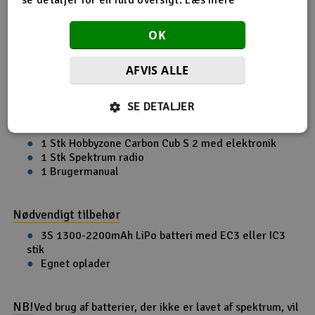
Længde
865 Mm
OK
Vingefang
1300 Mm
Vægt af fly
Ca 900g uden batteri
AFVIS ALLE
Materiale
Skum
SE DETALJER
Indhold af æsken
1 Stk Hobbyzone Carbon Cub S 2 med elektronik
1 Stk Spektrum radio
1 Brugermanual
Nødvendigt tilbehør
3S 1300-2200mAh LiPo batteri med EC3 eller IC3
stik
Egnet oplader
NB!
Ved brug af batterier, der ikke er lavet af spektrum, vil