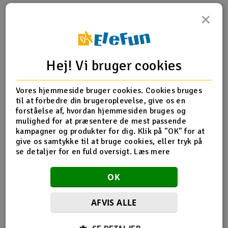
×
Radio udstyr
Produktinfo
Tip din ven
Anmeldelser
Raketter
Hej! Vi bruger cookies
Scooter & elkøretøj
Vores hjemmeside bruger cookies. Cookies bruges
Produkt information
Slot racing
til at forbedre din brugeroplevelse, give os en
forståelse af, hvordan hjemmesiden bruges og
76817 Spurgear 47 Tand (1M) (Nitro 2 Speed / Nitro 3)
Smarthjem, leg og hobby
mulighed for at præsentere de mest passende
I
kampagner og produkter for dig. Klik på "OK" for at
give os samtykke til at bruge cookies, eller tryk på
Solenergi
Du
se detaljer for en fuld oversigt.
Læs mere
Flere detaljer
Vi
Værktøj, udstyr og tilbehør
Produktet er
Reservedele HPI
OK
forbundet med
Al
Gavekort
AFVIS ALLE
Di