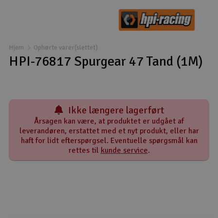
Droner
Droner til FPV
Hjem
Ophørte varer(slettet)
HPI-76817 Spurgear 47 Tand (1M)
Fly
Helikopter
Ikke længere lagerført
Kameraudstyr
Årsagen kan være, at produktet er udgået af
leverandøren, erstattet med et nyt produkt, eller har
V
Modelbygg og byggesæt
haft for lidt efterspørgsel. Eventuelle spørgsmål kan
rettes til
kunde service
.
Modeljernbane
Motor & tilbehør
Outlet