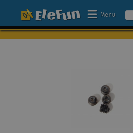
Menu
Ugens tilbud
Outlet
Mine favoritter
Gavekort
3D-print
Batteri & ladere
Biler
Både
Droner