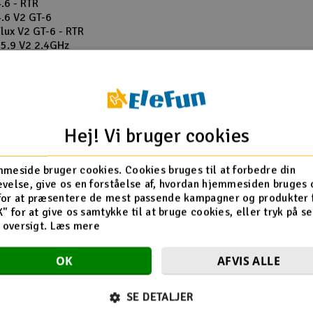
.6 - RTR
4.6 V2 GT-6
lux V2 GT-6 - RTR
 5.9 V2 2.4GHz
 Flux V2 2.4GHz
gy Flux RTR
y Flux S RTR
y Nitro RTR
gy Flux RTR
gy Flux S RTR
Hej! Vi bruger cookies
gy Nitro RTR
996 Ford Escort RS
meside bruger cookies. Cookies bruges til at forbedre din
D
2001 WRC Subaru
velse, give os en forståelse af, hvordan hjemmesiden bruges 
tom XB 1:10 4WD -
for at præsentere de mest passende kampagner og produkter f
Phantom XT 1:10 4WD
K" for at give os samtykke til at bruge cookies, eller tryk på s
ett
Quantum2 MT 1:10
d oversigt.
Læs mere
R
tum2 MT Flux 1:10
tum2 XT Flux 1:10
OK
AFVIS ALLE
SE DETALJER