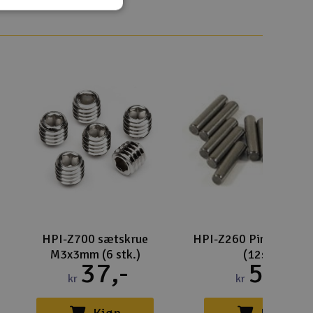
Gem
Uds
Tøm
HPI-Z700 sætskrue
HPI-Z260 Pin 2.5 * 
M3x3mm (6 stk.)
(12stk)
37,-
53,-
kr
kr