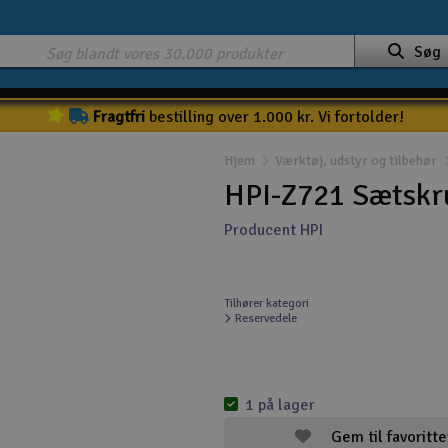
Søg
Fragtfri
bestilling over 1.000 kr. Vi fortolder!
Hjem
Værktøj, udstyr og tilbehør
HPI-Z721 Sætsk
Producent HPI
Tilhører kategori
Reservedele
1 på lager
Gem til favoritte