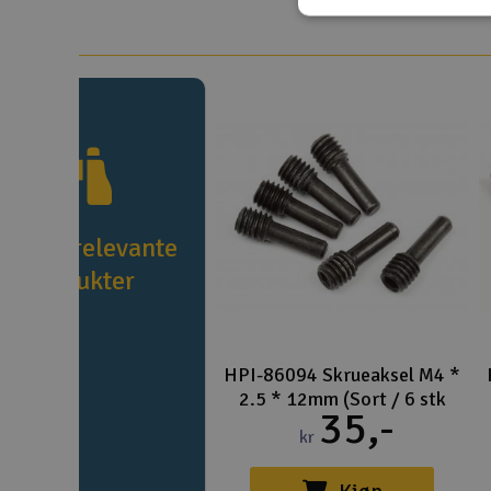
e flere relevante
produkter
HPI-86094 Skrueaksel M4 *
2.5 * 12mm (Sort / 6 stk
35,-
kr