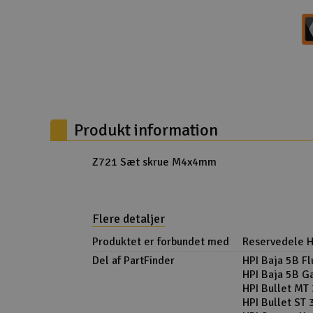
Droner til FPV
Fly
Helikopter
Kameraudstyr
Produkt information
Modelbygg og byggesæt
Modeljernbane
Z721 Sæt skrue M4x4mm
Motor & tilbehør
Outlet
Flere detaljer
Produktet er forbundet med
Reservedele H
Radio udstyr
Del af PartFinder
HPI Baja 5B F
Raketter
HPI Baja 5B G
HPI Bullet MT
Scooter & elkøretøj
HPI Bullet ST