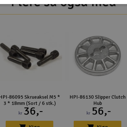
Flere så også med
HPI-86095 Skrueaksel M5 *
HPI-86130 Slipper Clutch
3 * 18mm (Sort / 6 stk.)
Hub
36,-
56,-
kr
kr