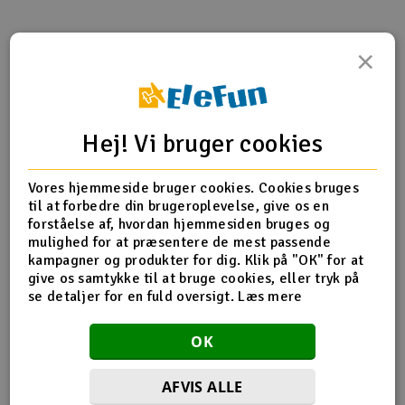
Radio udstyr
×
Produktinfo
Tip din ven
Anmeldelser
Raketter
Scooter & elkøretøj
Hej! Vi bruger cookies
Produkt information
Slot racing
Vores hjemmeside bruger cookies. Cookies bruges
til at forbedre din brugeroplevelse, give os en
15126 Assy start (uden enkeltvejende)
Smarthjem, leg og hobby
I
forståelse af, hvordan hjemmesiden bruges og
NITRO STAR T-15, 18SS, Nitro 3 Evo
mulighed for at præsentere de mest passende
Ægte HPI kvalitets reservedele til nem vedligeholdelse og
Solenergi
kampagner og produkter for dig. Klik på "OK" for at
reparation.
Du
give os samtykke til at bruge cookies, eller tryk på
Vi
se detaljer for en fuld oversigt.
Læs mere
Værktøj, udstyr og tilbehør
Flere detaljer
OK
Al
Gavekort
Di
Produktet er
Reservedele HPI
forbundet med
AFVIS ALLE