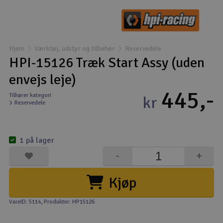
Droner
Droner til FPV
Hjem
Værktøj, udstyr og tilbehør
Reservedele
HPI-15126 Træk Start Assy (uden
Fly
envejs leje)
445,-
Helikopter
Tilhører kategori
kr
Reservedele
Kameraudstyr
V
1 på lager
Modelbygg og byggesæt
-
+
Modeljernbane
Kjøp
Motor & tilbehør
VareID: 5114
, Produktnr: HP15126
Outlet