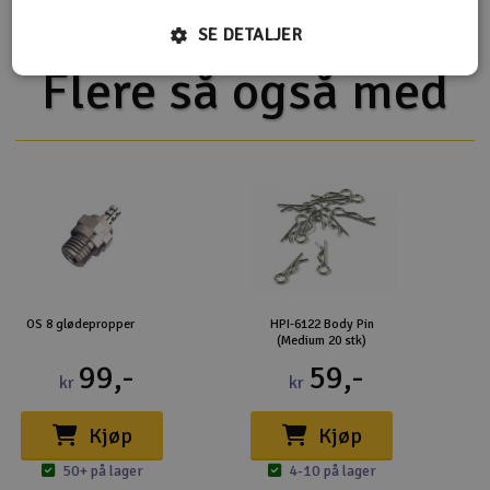
SE DETALJER
Flere så også med
OS 8 glødepropper
HPI-6122 Body Pin
(Medium 20 stk)
99,-
59,-
kr
kr
Kjøp
Kjøp
50+ på lager
4-10 på lager