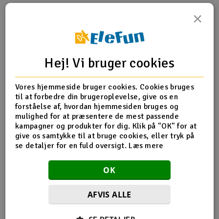
×
Radio udstyr
Produktinfo
Tip din ven
Anmeldelser
Raketter
Hej! Vi bruger cookies
Scooter & elkøretøj
Vores hjemmeside bruger cookies. Cookies bruges
Produkt information
Slot racing
til at forbedre din brugeroplevelse, give os en
forståelse af, hvordan hjemmesiden bruges og
15133 Envejs bærer til starter T-15
Smarthjem, leg og hobby
mulighed for at præsentere de mest passende
I
kampagner og produkter for dig. Klik på "OK" for at
give os samtykke til at bruge cookies, eller tryk på
Solenergi
Du
se detaljer for en fuld oversigt.
Læs mere
Flere detaljer
Vi
Værktøj, udstyr og tilbehør
Produktet er
Reservedele HPI
OK
forbundet med
Al
Gavekort
AFVIS ALLE
Di