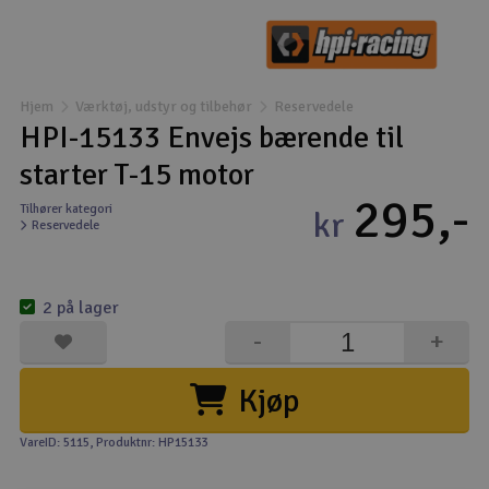
Droner
Droner til FPV
Hjem
Værktøj, udstyr og tilbehør
Reservedele
HPI-15133 Envejs bærende til
Fly
starter T-15 motor
295,-
Helikopter
Tilhører kategori
kr
Reservedele
Kameraudstyr
V
2 på lager
Modelbygg og byggesæt
-
+
Modeljernbane
Kjøp
Motor & tilbehør
VareID: 5115
, Produktnr: HP15133
Outlet