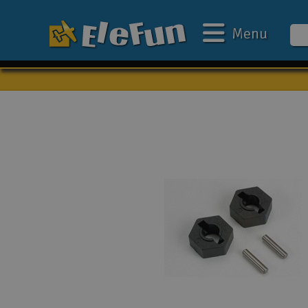
Menu
Ugens tilbud
Outlet
Mine favoritter
Gavekort
3D-print
Batteri & ladere
Biler
Både
Droner