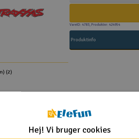
VareID: 4783
, Produktnr: 424954
Produktinfo
m) (2)
Traxxas
Hej! Vi bruger cookies