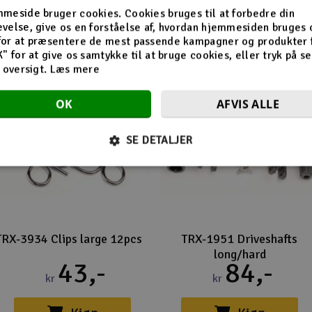
Flere så også med
meside bruger cookies. Cookies bruges til at forbedre din
velse, give os en forståelse af, hvordan hjemmesiden bruges 
for at præsentere de mest passende kampagner og produkter f
K" for at give os samtykke til at bruge cookies, eller tryk på s
d oversigt.
Læs mere
OK
AFVIS ALLE
SE DETALJER
TRX-3934 Clips large 12pcs
TRX-1951 Driveshafts
long/hard
43,-
84,-
kr
kr