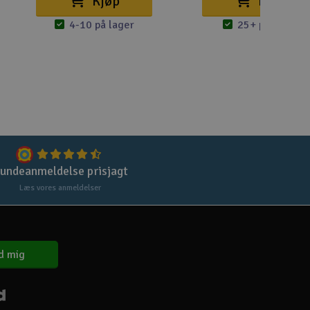
Kjøp
Kjøp
4-10 på lager
25+ på lager
Gem
Uds
Tøm
undeanmeldelse prisjagt
Læs vores anmeldelser
d mig