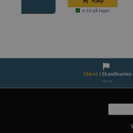
Kjøp
4-10 på lager
Størst
i Skandinavien
Om os