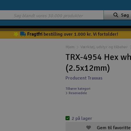
Søg
Fragtfri
bestilling over 1.000 kr. Vi fortolder!
Hjem
Værktøj, udstyr og tilbehør
TRX-4954 Hex whe
(2.5x12mm)
Producent Traxxas
Tilhører kategori
Reservedele
2 på lager
Gem til favoritte