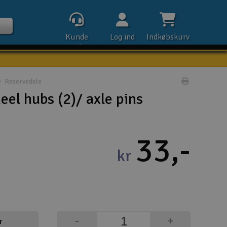
Kunde
Log ind
Indkøbskurv
service
Reservedele
Udskriv pr
el hubs (2)/ axle pins
Kontak
33,-
Åbn
kr
Kla
E-m
Tel
-
+
r