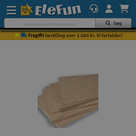
Søg
Fragtfri
bestilling over 1.000 kr. Vi fortolder!
Ugens tilbud
Outlet
Mine favoritter
K
Gavekort
3D-print
Batteri & ladere
Biler
Både