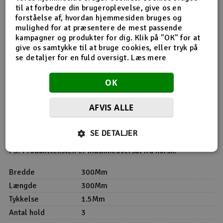
til at forbedre din brugeroplevelse, give os en
forståelse af, hvordan hjemmesiden bruges og
mulighed for at præsentere de mest passende
Produktinfo
Tip din ven
Anmeldelser
kampagner og produkter for dig. Klik på "OK" for at
give os samtykke til at bruge cookies, eller tryk på
se detaljer for en fuld oversigt.
Læs mere
OK
Produkt information
AFVIS ALLE
Finérplader til modelbygning. Velegnet til afstivere,
forstærkninger og reparationer. Pladerne er firkantede
30x30 cm. Krydsfiner krydses i 3 lag.
SE DETALJER
PS! Produktteksten er maskineoversat fra norsk.
Bredde
300Mm
Længde
300Mm
Tykkelse
1.5Mm
Antal hold
3