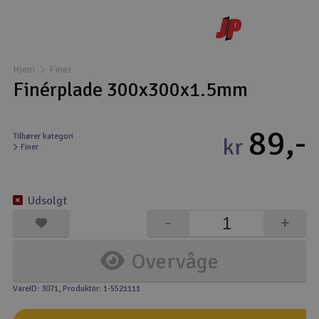
Droner
Droner til FPV
Hjem
Finer
Finérplade 300x300x1.5mm
Fly
89,-
Helikopter
Tilhører kategori
kr
Finer
Kameraudstyr
V
Udsolgt
Modelbygg og byggesæt
-
+
Modeljernbane
Overvåge
Motor & tilbehør
VareID: 3071
, Produktnr: 1-5521111
Outlet