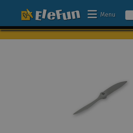
Menu
Ugens tilbud
Outlet
Mine favoritter
Gavekort
3D-print
Batteri & ladere
Biler
Både
Droner