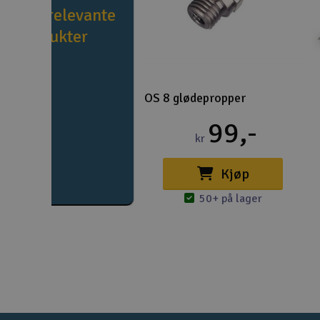
e flere relevante
produkter
OS 8 glødepropper
99,-
kr
Kjøp
50+ på lager