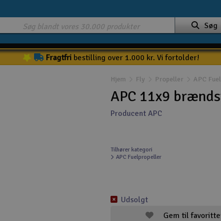
Søg
Fragtfri
bestilling over 1.000 kr. Vi fortolder!
Hjem
Fly
Propeller
APC Fuel
APC 11x9 brændst
Producent APC
Tilhører kategori
APC Fuelpropeller
Udsolgt
Gem til favoritte