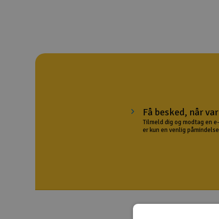
Droner til FPV
Fly
Helikopter
Kameraudstyr
Modelbygg og byggesæt
Få besked, når var
Modeljernbane
Tilmeld dig og modtag en e-
er kun en venlig påmindelse 
Motor & tilbehør
Outlet
Radio udstyr
Raketter
Scooter & elkøretøj