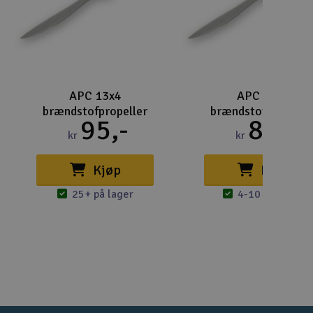
Gem
Uds
Tøm
APC 13x4
APC 12x6
brændstofpropeller
brændstofpropelle
95,-
85,-
kr
kr
Kjøp
Kjøp
25+ på lager
4-10 på lager