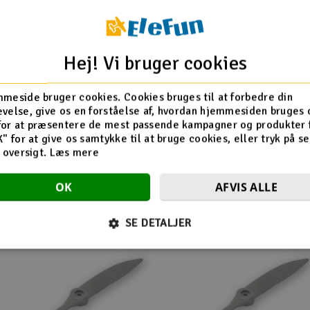
Produktinfo
Hej! Vi bruger cookies
meside bruger cookies. Cookies bruges til at forbedre din
velse, give os en forståelse af, hvordan hjemmesiden bruges 
for at præsentere de mest passende kampagner og produkter f
K" for at give os samtykke til at bruge cookies, eller tryk på s
d oversigt.
Læs mere
Flere så også med
OK
AFVIS ALLE
SE DETALJER