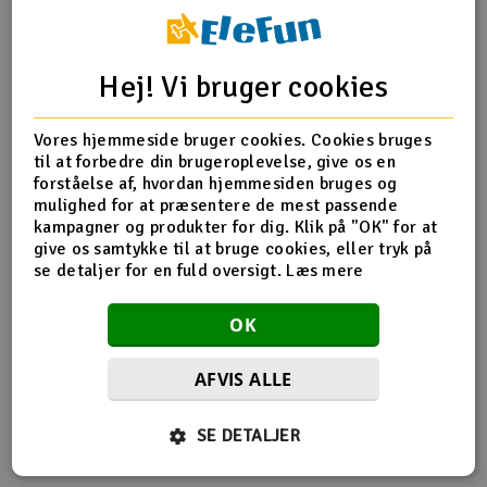
Radio udstyr
Hej! Vi bruger cookies
Produktinfo
Tip din ven
Anmeldelser
Raketter
Vores hjemmeside bruger cookies. Cookies bruges
Scooter & elkøretøj
til at forbedre din brugeroplevelse, give os en
forståelse af, hvordan hjemmesiden bruges og
Produkt information
Slot racing
mulighed for at præsentere de mest passende
kampagner og produkter for dig. Klik på "OK" for at
give os samtykke til at bruge cookies, eller tryk på
APC 10 * 9
Smarthjem, leg og hobby
I
se detaljer for en fuld oversigt.
Læs mere
Solenergi
Du
OK
Vi
Værktøj, udstyr og tilbehør
AFVIS ALLE
Flere så også med
Al
Gavekort
Di
SE DETALJER