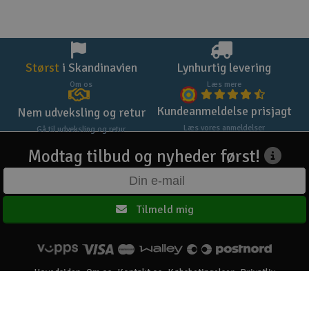
Størst
i Skandinavien
Lynhurtig levering
Om os
Læs mere
Kundeanmeldelse prisjagt
Nem udveksling og retur
Læs vores anmeldelser
Gå til udveksling og retur
Modtag tilbud og nyheder først!
Tilmeld mig
Hovedsiden
Om os
Kontakt os
Købsbetingelser
Privatliv