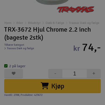
Droner
Droner til FPV
Hjem
Biler
Biludstyr
Dæk & Fælge
Traxxas Dæk og fælge
TRX-3672 Hjul Chrome 2.2 inch
Fly
(bageste 2stk)
74,-
Helikopter
Tilhører kategori
kr
Traxxas Dæk og fælge
Kameraudstyr
V
2 på lager
Modelbygg og byggesæt
-
+
Modeljernbane
Kjøp
Motor & tilbehør
VareID: 2398
, Produktnr: 423672
Outlet