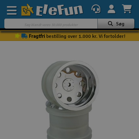
Søg
Fragtfri
bestilling over 1.000 kr. Vi fortolder!
Ugens tilbud
Outlet
Mine favoritter
K
Gavekort
3D-print
Batteri & ladere
Biler
Både