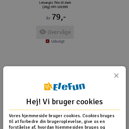
Letvægts Thin til dæk
(20g) HPI-101999
79,-
kr
Overvåge
Udsolgt
×
Flere detaljer
Produktet er
Reservedeler Traxxas
forbundet med
Hej! Vi bruger cookies
Produktanmeldelser
Vores hjemmeside bruger cookies. Cookies bruges
til at forbedre din brugeroplevelse, give os en
forståelse af, hvordan hjemmesiden bruges og