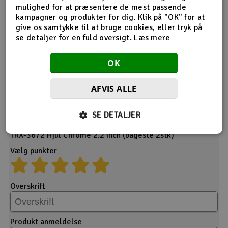
mulighed for at præsentere de mest passende
Desværre ingen feedback på dette produkt endnu.
kampagner og produkter for dig. Klik på "OK" for at
give os samtykke til at bruge cookies, eller tryk på
se detaljer for en fuld oversigt.
Læs mere
OK
AFVIS ALLE
Giv din feedback
SE DETALJER
Produkt
TRX-3672 Hjul Chrome 2.2 inch (bageste 2stk)
Vælg punkter
Overskrift
Produkt anmeldelse