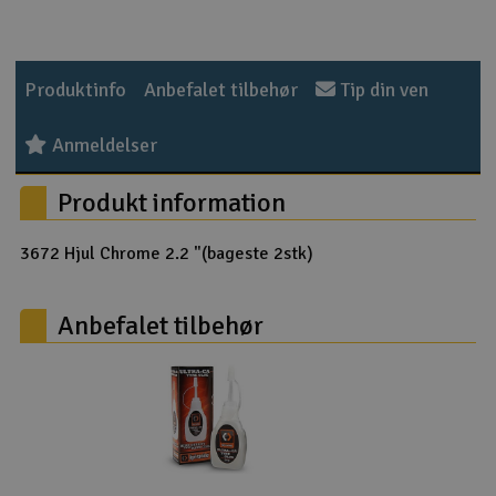
Radio udstyr
Produktinfo
Anbefalet tilbehør
Tip din ven
Raketter
Anmeldelser
Scooter & elkøretøj
Produkt information
Slot racing
3672 Hjul Chrome 2.2 "(bageste 2stk)
Smarthjem, leg og hobby
I
Solenergi
Anbefalet tilbehør
Du
Vi
Værktøj, udstyr og tilbehør
Al
Gavekort
Di