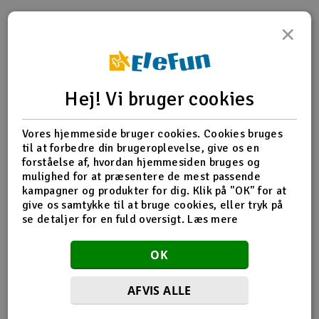
Radio udstyr
×
Produktinfo
Tip din ven
Anmeldelser
Raketter
Hej! Vi bruger cookies
Scooter & elkøretøj
Produkt information
Slot racing
Vores hjemmeside bruger cookies. Cookies bruges
til at forbedre din brugeroplevelse, give os en
forståelse af, hvordan hjemmesiden bruges og
3668: Dæk & hjul, samlet, limet (2.8) (All-Star kromhjul,
Smarthjem, leg og hobby
I
mulighed for at præsentere de mest passende
Talon-dæk, skumindsatser) (Stampede bag) (2)
kampagner og produkter for dig. Klik på "OK" for at
Solenergi
give os samtykke til at bruge cookies, eller tryk på
Du
se detaljer for en fuld oversigt.
Læs mere
Vi
Flere detaljer
Værktøj, udstyr og tilbehør
OK
Produktet er
Reservedeler Traxxas
Al
forbundet med
Gavekort
Di
AFVIS ALLE