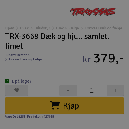
Droner
Droner til FPV
Hjem
Biler
Biludstyr
Dæk & Fælge
Traxxas Dæk og fælge
TRX-3668 Dæk og hjul. samlet.
Fly
limet
379,-
Helikopter
Tilhører kategori
kr
Traxxas Dæk og fælge
Kameraudstyr
V
1 på lager
Modelbygg og byggesæt
-
+
Modeljernbane
Kjøp
Motor & tilbehør
VareID: 11263
, Produktnr: 423668
Outlet