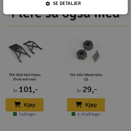
SE DETALJER
Flere så også med
TRX-3623 Skid Plates
TRX-1654 Wheel Hubs
(front and rear)
(2)
101,-
29,-
kr
kr
Kjøp
Kjøp
3 på lager
4-10 på lager