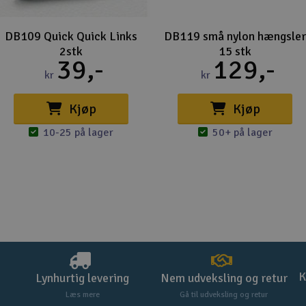
DB109 Quick Quick Links
DB119 små nylon hængsler
2stk
15 stk
39,-
129,-
kr
kr
Kjøp
Kjøp
10-25 på lager
50+ på lager
K
Lynhurtig levering
Nem udveksling og retur
Læs mere
Gå til udveksling og retur