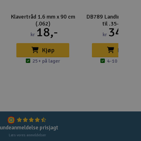
Gem
Klavertråd 1.6 mm x 90 cm
DB789 Landingsunder
(.062)
til .35-.61-fly
Uds
18,-
349,-
kr
kr
Tøm
Kjøp
Kjøp
25+ på lager
4-10 på lager
undeanmeldelse prisjagt
Læs vores anmeldelser