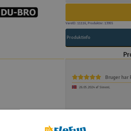
VareID: 11116
, Produktnr: 13955
Produktinfo
Pr
Bruger har 
26.05.2024 af SimenL
Giv din feedback