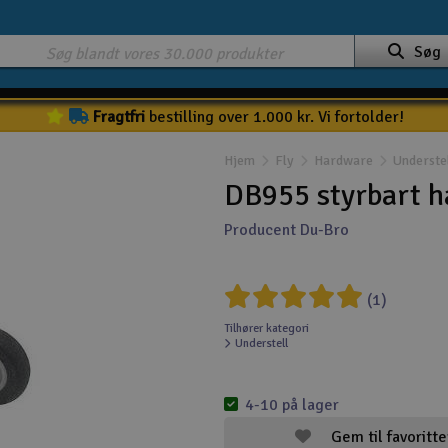
Søg
Fragtfri
bestilling over 1.000 kr. Vi fortolder!
Hjem
Fly
Hardware
Underste
DB955 styrbart ha
Producent Du-Bro
(1)
Tilhører kategori
Understell
4-10 på lager
Gem til favoritte