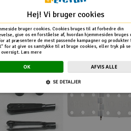
Hej! Vi bruger cookies
meside bruger cookies. Cookies bruges til at forbedre din
velse, give os en forståelse af, hvordan hjemmesiden bruges 
for at præsentere de mest passende kampagner og produkter f
Flere så også med
K" for at give os samtykke til at bruge cookies, eller tryk på s
d oversigt.
Læs mere
OK
AFVIS ALLE
SE DETALJER