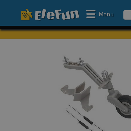
Menu
Ugens tilbud
Outlet
Mine favoritter
Gavekort
3D-print
Batteri & ladere
Biler
Både
Droner