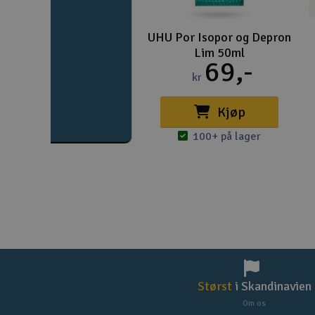
UHU Por Isopor og Depron
Lim 50ml
69,-
kr
Kjøp
100+ på lager
Størst
i Skandinavien
Om os