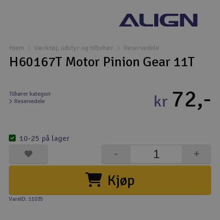
Droner
Droner til FPV
Hjem
Værktøj, udstyr og tilbehør
Reservedele
H60167T Motor Pinion Gear 11T
Fly
72,-
Helikopter
Tilhører kategori
kr
Reservedele
Kameraudstyr
V
10-25 på lager
Modelbygg og byggesæt
-
+
Modeljernbane
Kjøp
Motor & tilbehør
VareID: 11035
Outlet