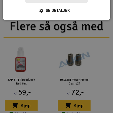
SE DETALJER
Flere så også med
ZAP Z-71 ThreadLock
H60168T Motor Pinion
Red 6ml
Gear 12T
59,-
72,-
kr
kr
Kjøp
Kjøp