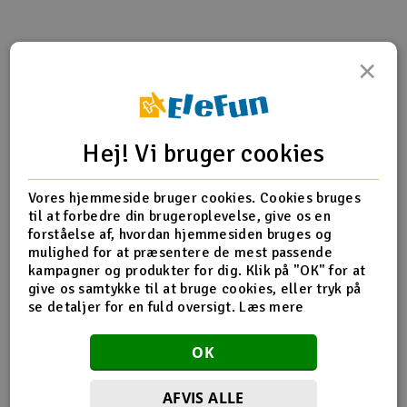
Radio udstyr
×
Produktinfo
Tip din ven
Anmeldelser
Raketter
Scooter & elkøretøj
Hej! Vi bruger cookies
Produkt information
Slot racing
Vores hjemmeside bruger cookies. Cookies bruges
H60167T Motor Pinion Gear 11T
Smarthjem, leg og hobby
til at forbedre din brugeroplevelse, give os en
I
Motor pinion gear 11T x 2
forståelse af, hvordan hjemmesiden bruges og
Modulus:0.7
mulighed for at præsentere de mest passende
Solenergi
Shaft diamater:F5mm
Du
kampagner og produkter for dig. Klik på "OK" for at
Weight:2.6g/pc
Vi
give os samtykke til at bruge cookies, eller tryk på
Værktøj, udstyr og tilbehør
se detaljer for en fuld oversigt.
Læs mere
Al
Gavekort
OK
Flere detaljer
Di
Produktet er
Reservedeler Align T-Rex 600
AFVIS ALLE
forbundet med