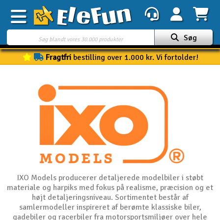
Søg
Fragtfri
bestilling over 1.000 kr. Vi fortolder!
Ugens tilbud
Outlet
Mine favoritter
K
Gavekort
3D-print
Batteri & ladere
IXO Models producerer detaljerede modelbiler i støbt
materiale og harpiks med fokus på realisme, præcision og et
Biler
højt detaljeringsniveau. Sortimentet består af
samlermodeller inspireret af berømte klassiske biler,
Både
gadebiler og racerbiler fra motorsportsmiljøer over hele