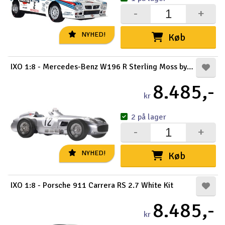
-
+
Radio udstyr
NYHED!
Køb
Raketter
IXO 1:8 - Mercedes-Benz W196 R Sterling Moss bygge
Scooter & elkøretøj
8.485,-
Slot racing
kr
2 på lager
Smarthjem, leg og hobby
I
-
+
Solenergi
Du
NYHED!
Køb
Vi
Værktøj, udstyr og tilbehør
IXO 1:8 - Porsche 911 Carrera RS 2.7 White Kit
Al
Gavekort
Di
8.485,-
kr