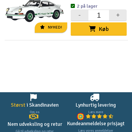
2 på lager
-
+
NYHED!
Køb
Størst
i Skandinavien
Lynhurtig levering
Om os
Læs mere
Kundeanmeldelse prisjagt
Nem udveksling og retur
Læs vores anmeldelser
Gå til udveksling og retur