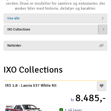
verden. Disse er modeller for samlere og entusiaster, der
ønsker biler med historie, detaljer og karakter.
Droner
Vise alle
Droner til FPV
IXO Collections
3
Fly
Helikopter
Nettsider
Kameraudstyr
IXO Collections
V
Modelbygg og byggesæt
Modeljernbane
IXO 1:8 - Lancia 037 White Kit
8.485,-
Motor & tilbehør
kr
Outlet
1 på lager