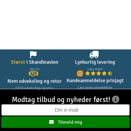
Radio udstyr
Raketter
Scooter & elkøretøj
Slot racing
Størst
i Skandinavien
Lynhurtig levering
Smarthjem, leg og hobby
Om os
Læs mere
I
Kundeanmeldelse prisjagt
Nem udveksling og retur
Solenergi
Du
Læs vores anmeldelser
Gå til udveksling og retur
Vi
Modtag tilbud og nyheder først!
Værktøj, udstyr og tilbehør
Al
Gavekort
Di
Tilmeld mig