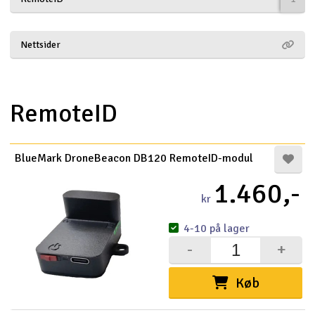
Droner
Nettsider
Droner til FPV
Fly
RemoteID
Helikopter
BlueMark DroneBeacon DB120 RemoteID-modul
Kameraudstyr
1.460,-
V
kr
Modelbygg og byggesæt
4-10 på lager
Modeljernbane
-
+
Motor & tilbehør
Køb
Outlet