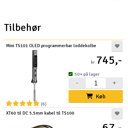
Droner
Tilbehør
Droner til FPV
Fly
Mini TS101 OLED programmerbar loddekolbe
Helikopter
745,-
kr
Kameraudstyr
50+ på lager
V
Modelbygg og byggesæt
-
+
Modeljernbane
Køb
(6)
Motor & tilbehør
XT60 til DC 5.5mm kabel til TS100
67,-
Outlet