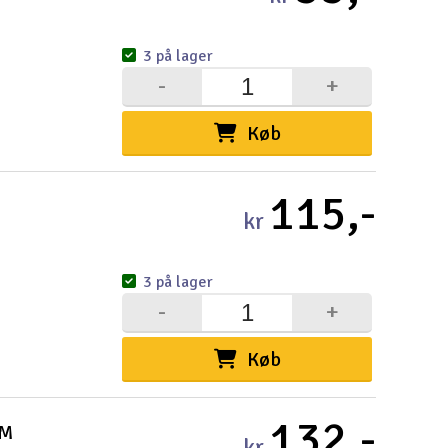
3 på lager
-
+
Køb
115,-
kr
3 på lager
-
+
Køb
132,-
MM
kr