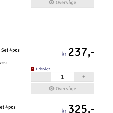
Overvåge
Gem
Uds
Tøm
237,-
 Set 4pcs
kr
r for
Udsolgt
-
+
Overvåge
325,-
et 4pcs
kr