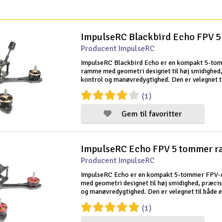
Producent ImpulseRC
ImpulseRC Blackbird Echo er en kompakt 5-to
ramme med geometri designet til høj smidighed
kontrol og manøvredygtighed. Den er velegnet t
erfarne piloter og begyndere, der ønsker en sol
(1)
alsidig introduktion til FPV. Dette
Gem til favoritter
ImpulseRC Echo FPV 5 tommer 
Producent ImpulseRC
ImpulseRC Echo er en kompakt 5-tommer FPV
med geometri designet til høj smidighed, præcis
og manøvredygtighed. Den er velegnet til både 
piloter og begyndere, der ønsker en solid og als
(1)
introduktion til FPV. Dette er kun et