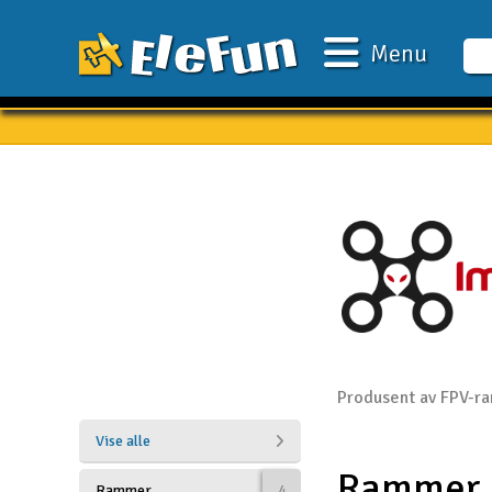
Menu
Ugens tilbud
Outlet
Mine favoritter
Gavekort
3D-print
Batteri & ladere
Biler
Produsent av FPV-r
Både
Vise alle
Rammer
Droner
Rammer
4