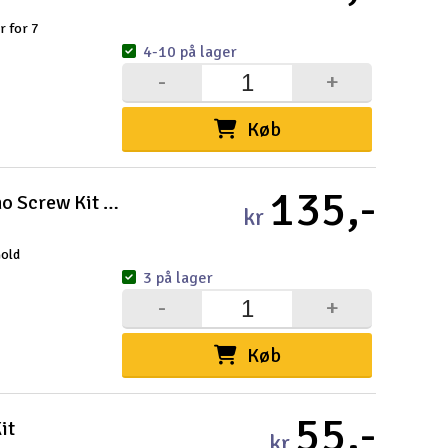
r for 7
4-10 på lager
-
+
Køb
135,-
ImpulseRC Blackbird Edition Echo Screw Kit - Gold
kr
Gold
3 på lager
-
+
Køb
55,-
it
kr