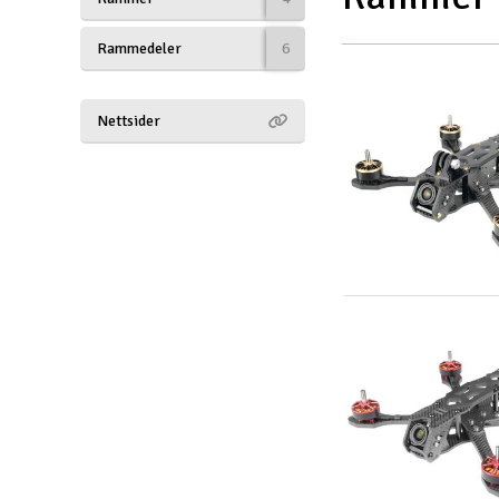
Droner til FPV
Rammedeler
6
Fly
Nettsider
Helikopter
Kameraudstyr
Modelbygg og byggesæt
Modeljernbane
Motor & tilbehør
Outlet
Radio udstyr
Raketter
Scooter & elkøretøj