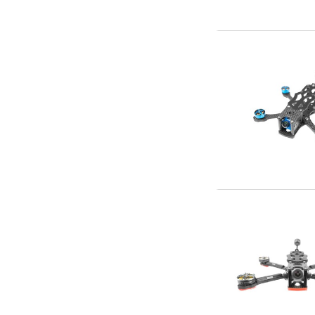
Slot racing
Smarthjem, leg og hobby
Solenergi
Værktøj, udstyr og tilbehør
Gavekort