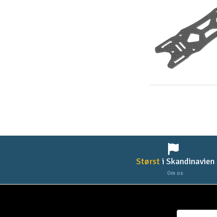
Størst
i Skandinavien
Om os