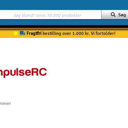
Søg
Fragtfri
bestilling over 1.000 kr. Vi fortolder!
ammer