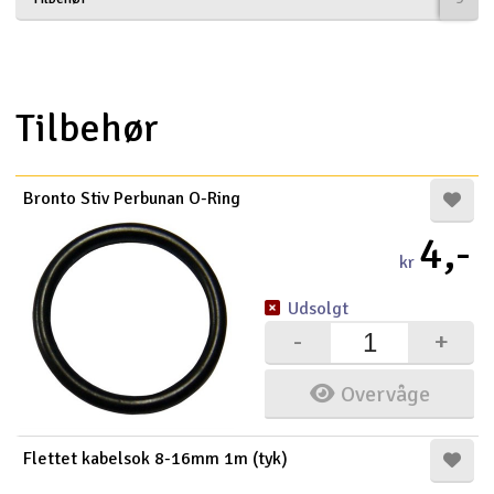
Droner
Droner til FPV
Tilbehør
Fly
Bronto Stiv Perbunan O-Ring
Helikopter
4,-
Kameraudstyr
kr
V
Udsolgt
Modelbygg og byggesæt
-
+
Modeljernbane
Overvåge
Motor & tilbehør
Flettet kabelsok 8-16mm 1m (tyk)
Outlet