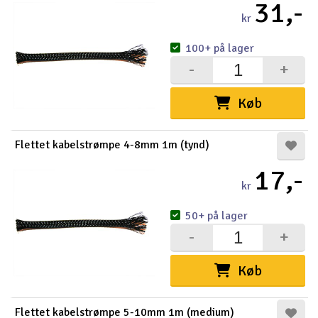
31,-
kr
Radio udstyr
100+ på lager
Raketter
-
+
Scooter & elkøretøj
Køb
Slot racing
Flettet kabelstrømpe 4-8mm 1m (tynd)
Smarthjem, leg og hobby
17,-
I
kr
Solenergi
Du
50+ på lager
Vi
-
+
Værktøj, udstyr og tilbehør
Køb
Al
Gavekort
Di
Flettet kabelstrømpe 5-10mm 1m (medium)