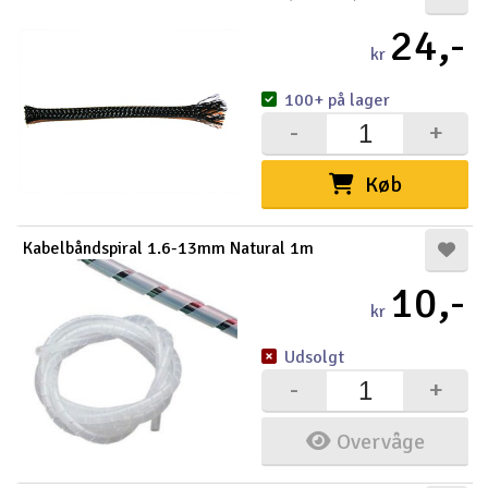
24,-
kr
100+ på lager
-
+
Køb
Kabelbåndspiral 1.6-13mm Natural 1m
10,-
kr
Udsolgt
-
+
Overvåge