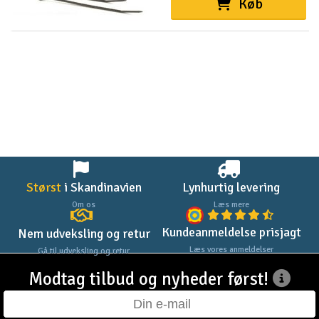
Køb
Størst
i Skandinavien
Lynhurtig levering
Om os
Læs mere
Kundeanmeldelse prisjagt
Nem udveksling og retur
Læs vores anmeldelser
Gå til udveksling og retur
Modtag tilbud og nyheder først!