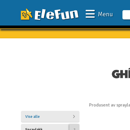
Menu
Ugens tilbud
Outlet
Mine favoritter
Gavekort
3D-print
Batteri & ladere
Biler
Produsent av sprayl
Både
Vise alle
Droner
Spraylakk
2