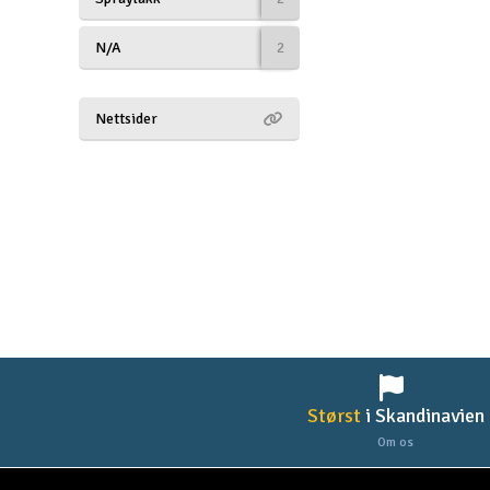
Droner til FPV
N/A
2
Fly
Nettsider
Helikopter
Kameraudstyr
Modelbygg og byggesæt
Modeljernbane
Motor & tilbehør
Outlet
Radio udstyr
Størst
i Skandinavien
Raketter
Om os
Scooter & elkøretøj