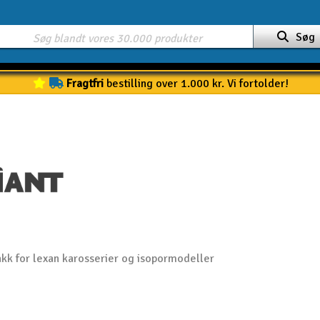
Søg
Fragtfri
bestilling over 1.000 kr. Vi fortolder!
akk for lexan karosserier og isopormodeller