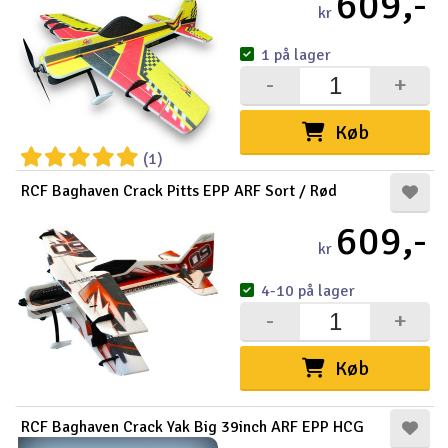
609,-
kr
1 på lager
-
+
Køb
(1)
RCF Baghaven Crack Pitts EPP ARF Sort / Rød
609,-
kr
4-10 på lager
-
+
Køb
RCF Baghaven Crack Yak Big 39inch ARF EPP HCG