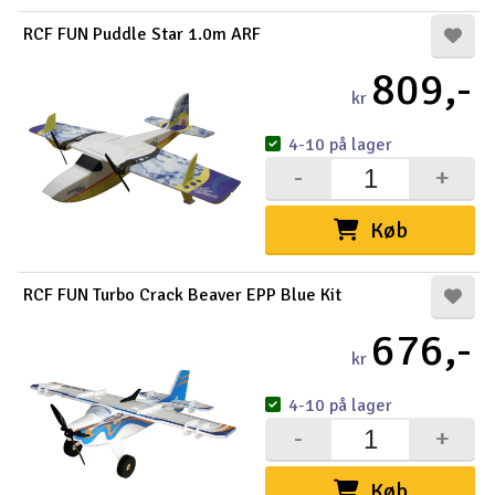
RCF FUN Puddle Star 1.0m ARF
809,-
kr
4-10 på lager
-
+
Køb
RCF FUN Turbo Crack Beaver EPP Blue Kit
676,-
kr
4-10 på lager
-
+
Køb