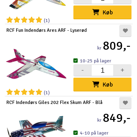
Køb
(1)
RCF Fun Indendørs Ares ARF - Lyserød
809,-
kr
10-25 på lager
-
+
Køb
(1)
RCF Indendørs Giles 202 Flex Skum ARF - Blå
849,-
kr
4-10 på lager