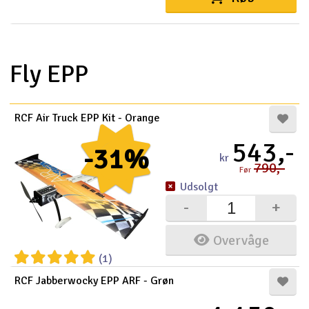
Fly EPP
RCF Air Truck EPP Kit - Orange
543,-
-31%
kr
790,-
Før
Udsolgt
-
+
Overvåge
(1)
RCF Jabberwocky EPP ARF - Grøn