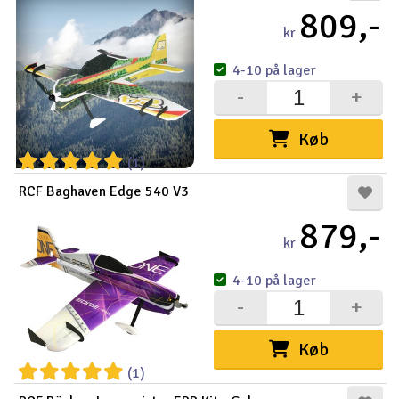
809,-
kr
4-10 på lager
-
+
Køb
(1)
RCF Baghaven Edge 540 V3
879,-
kr
4-10 på lager
-
+
Køb
(1)