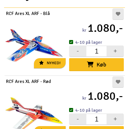
Radio udstyr
RCF Ares XL ARF - Blå
1.080,-
Raketter
kr
Scooter & elkøretøj
4-10 på lager
-
+
Slot racing
NYHED!
Køb
Smarthjem, leg og hobby
I
RCF Ares XL ARF - Rød
Solenergi
Du
Vi
1.080,-
Værktøj, udstyr og tilbehør
kr
Al
4-10 på lager
Gavekort
Di
-
+