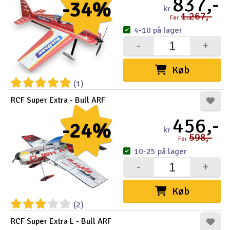
837,-
-34%
kr
1.267,-
Før
4-10 på lager
-
+
Køb
(1)
RCF Super Extra - Bull ARF
456,-
-24%
kr
598,-
Før
10-25 på lager
-
+
Køb
(2)
RCF Super Extra L - Bull ARF