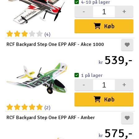
4-10 på lager
-
+
Køb
(4)
RCF Backyard Step One EPP ARF - Akce 1000
539,-
kr
1 på lager
-
+
Køb
(2)
RCF Backyard Step One EPP ARF - Amber
575,-
kr