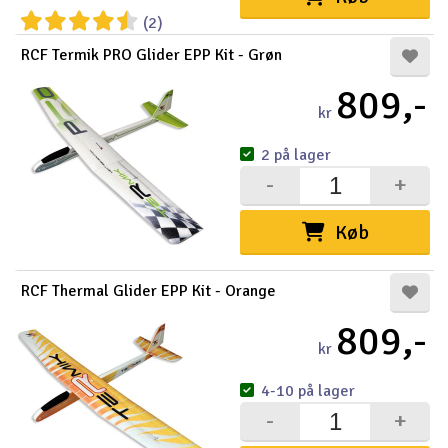
(2)
RCF Termik PRO Glider EPP Kit - Grøn
809,-
kr
2 på lager
-
+
Køb
RCF Thermal Glider EPP Kit - Orange
809,-
kr
4-10 på lager
-
+