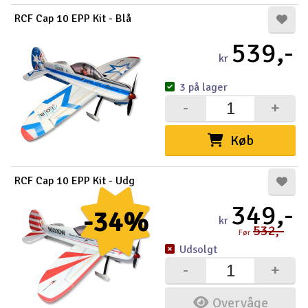
RCF Cap 10 EPP Kit - Blå
539,-
kr
3 på lager
-
+
Køb
RCF Cap 10 EPP Kit - Udg
349,-
-34%
kr
532,-
Før
Udsolgt
-
+
Overvåge