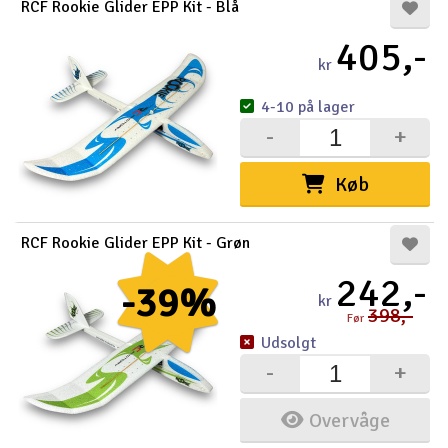
RCF Rookie Glider EPP Kit - Blå
405,-
kr
4-10 på lager
-
+
Køb
RCF Rookie Glider EPP Kit - Grøn
242,-
-39%
kr
398,-
Før
Udsolgt
-
+
Overvåge