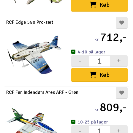
Køb
RCF Edge 580 Pro-sæt
712,-
kr
4-10 på lager
-
+
Køb
RCF Fun Indendørs Ares ARF - Grøn
809,-
kr
10-25 på lager
-
+