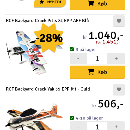
NYHED!
Køb
RCF Backyard Crack Pitts XL EPP ARF Blå
1.040,-
-28%
kr
1.451,-
Før
3 på lager
-
+
Køb
RCF Backyard Crack Yak 55 EPP Kit - Guld
506,-
kr
4-10 på lager
-
+