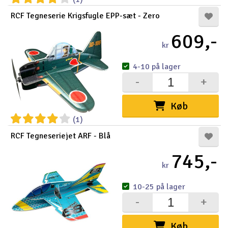
RCF Tegneserie Krigsfugle EPP-sæt - Zero
609,-
kr
4-10 på lager
-
+
Køb
(1)
RCF Tegneseriejet ARF - Blå
745,-
kr
10-25 på lager
-
+
Køb