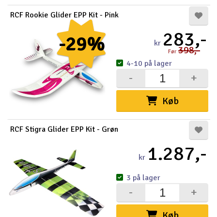
RCF Rookie Glider EPP Kit - Pink
283,-
-29%
kr
398,-
Før
4-10 på lager
-
+
Køb
RCF Stigra Glider EPP Kit - Grøn
1.287,-
kr
3 på lager
-
+
Køb