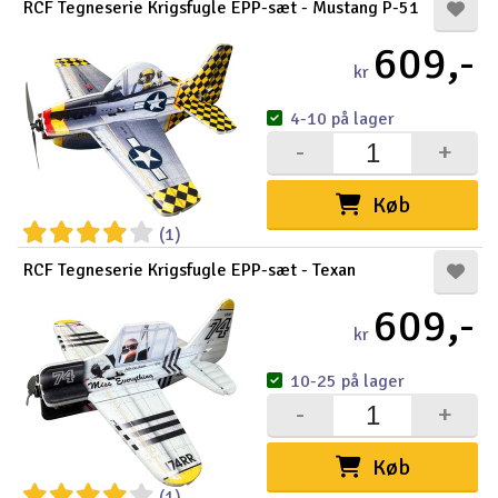
RCF Tegneserie Krigsfugle EPP-sæt - Mustang P-51
609,-
kr
4-10 på lager
-
+
Køb
(1)
RCF Tegneserie Krigsfugle EPP-sæt - Texan
609,-
kr
10-25 på lager
-
+
Køb
(1)