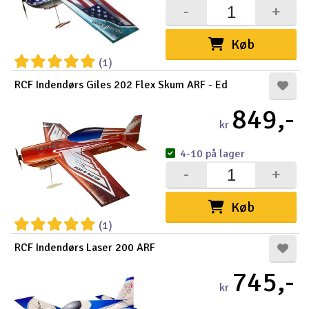
-
+
Køb
(1)
RCF Indendørs Giles 202 Flex Skum ARF - Ed
849,-
kr
4-10 på lager
-
+
Køb
(1)
RCF Indendørs Laser 200 ARF
745,-
kr