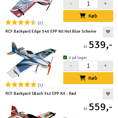
-
+
Køb
(2)
RCF Backyard Edge 540 EPP Kit Hot Blue Scheme
539,-
kr
2 på lager
-
+
Køb
(1)
RCF Backyard SBach 342 EPP Kit - Rød
559,-
kr