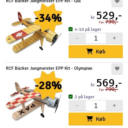
RCF Bücker Jungmeister EPP Kit - Gul
529,-
-34%
kr
799,-
Før
4-10 på lager
-
+
Køb
RCF Bücker Jungmeister EPP Kit - Olympian
569,-
-28%
kr
790,-
Før
2 på lager
-
+
Køb