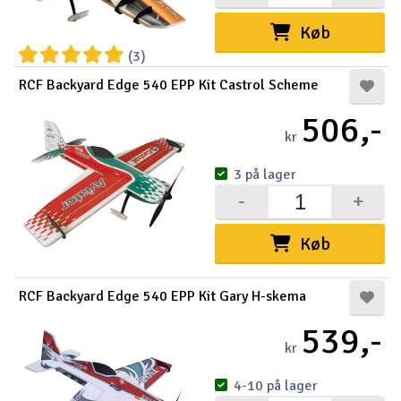
Køb
(3)
RCF Backyard Edge 540 EPP Kit Castrol Scheme
506,-
kr
3 på lager
-
+
Køb
RCF Backyard Edge 540 EPP Kit Gary H-skema
539,-
kr
4-10 på lager