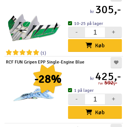
305,-
kr
10-25 på lager
-
+
Køb
(1)
RCF FUN Gripen EPP Single-Engine Blue
425,-
-28%
kr
592,-
Før
1 på lager
-
+
Køb