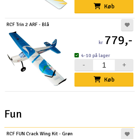
Køb
RCF Trin 2 ARF - Blå
779,-
kr
4-10 på lager
-
+
Køb
Fun
RCF FUN Crack Wing Kit - Grøn