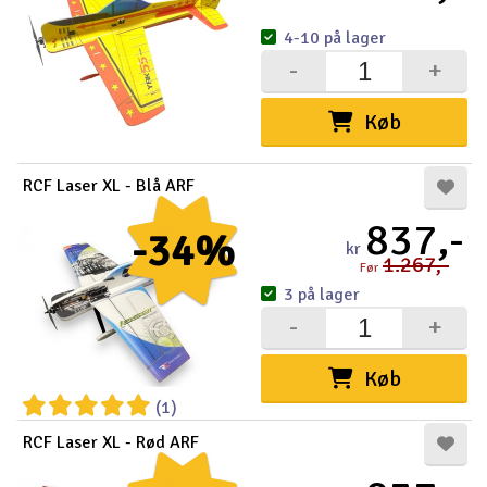
4-10 på lager
-
+
Køb
RCF Laser XL - Blå ARF
837,-
-34%
kr
1.267,-
Før
3 på lager
-
+
Køb
(1)
RCF Laser XL - Rød ARF