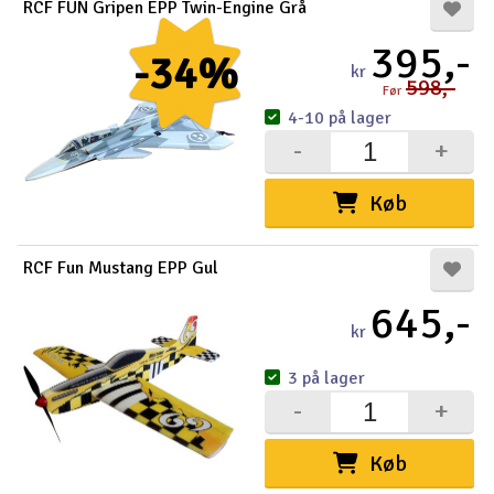
RCF FUN Gripen EPP Twin-Engine Grå
395,-
-34%
kr
598,-
Før
4-10 på lager
-
+
Køb
RCF Fun Mustang EPP Gul
645,-
kr
3 på lager
-
+
Køb