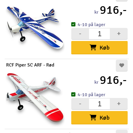
916,-
kr
4-10 på lager
-
+
Køb
RCF Piper SC ARF - Rød
916,-
kr
4-10 på lager
-
+
Køb