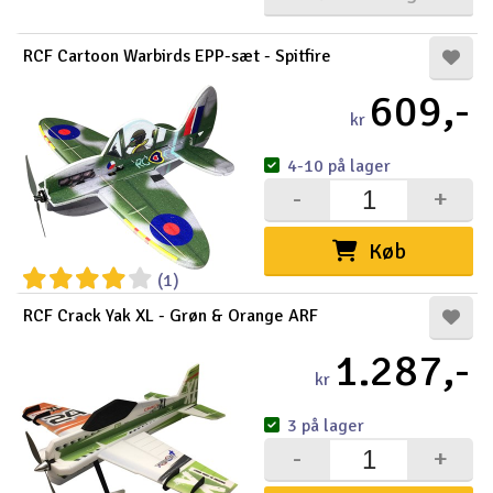
RCF Cartoon Warbirds EPP-sæt - Spitfire
609,-
kr
4-10 på lager
-
+
Køb
(1)
RCF Crack Yak XL - Grøn & Orange ARF
1.287,-
kr
3 på lager
-
+