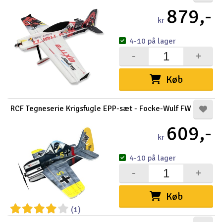
879,-
kr
4-10 på lager
-
+
Køb
RCF Tegneserie Krigsfugle EPP-sæt - Focke-Wulf FW
609,-
kr
4-10 på lager
-
+
Køb
(1)