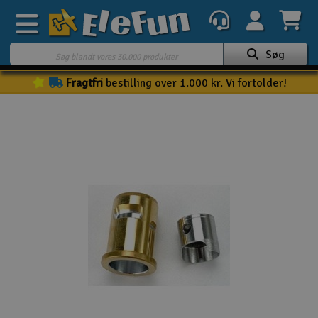
Søg
Fragtfri
bestilling over 1.000 kr. Vi fortolder!
Ugens tilbud
Outlet
Mine favoritter
K
Gavekort
3D-print
Batteri & ladere
Biler
Både