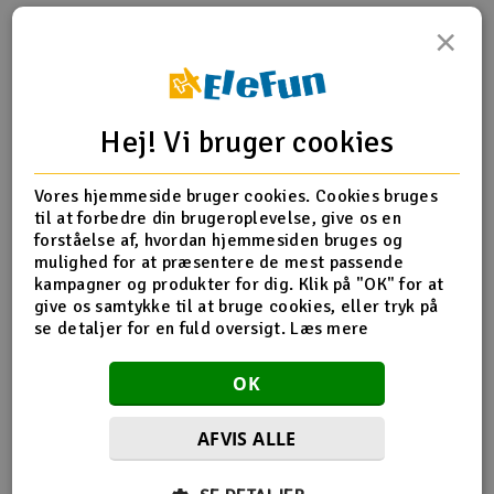
×
Radio udstyr
Produktinfo
Tip din ven
Anmeldelser
Raketter
Hej! Vi bruger cookies
Scooter & elkøretøj
Vores hjemmeside bruger cookies. Cookies bruges
Produkt information
Slot racing
til at forbedre din brugeroplevelse, give os en
forståelse af, hvordan hjemmesiden bruges og
5230X Piston/sleeve (matched set)
Smarthjem, leg og hobby
mulighed for at præsentere de mest passende
I
kampagner og produkter for dig. Klik på "OK" for at
give os samtykke til at bruge cookies, eller tryk på
Solenergi
Du
se detaljer for en fuld oversigt.
Læs mere
Flere detaljer
Vi
Værktøj, udstyr og tilbehør
Produktet er
Reservedeler Traxxas
OK
forbundet med
Al
Gavekort
AFVIS ALLE
Di