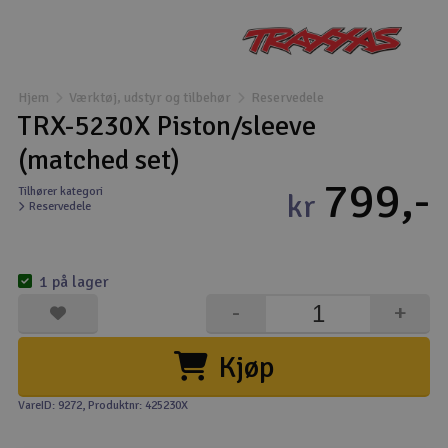
Droner
Droner til FPV
Hjem
Værktøj, udstyr og tilbehør
Reservedele
TRX-5230X Piston/sleeve
Fly
(matched set)
799,-
Helikopter
Tilhører kategori
kr
Reservedele
Kameraudstyr
V
1 på lager
Modelbygg og byggesæt
-
+
Modeljernbane
Kjøp
Motor & tilbehør
VareID: 9272
, Produktnr: 425230X
Outlet