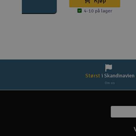
Kjøp
4-10 på lager
Størst
i Skandinavien
Om os