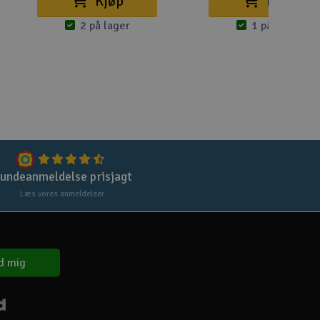
Kjøp
Kjøp
2 på lager
1 på lager
Gem
Uds
Tøm
undeanmeldelse prisjagt
Læs vores anmeldelser
d mig