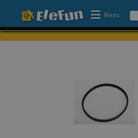
Menu
Ugens tilbud
Outlet
Mine favoritter
Gavekort
3D-print
Batteri & ladere
Biler
Både
Droner