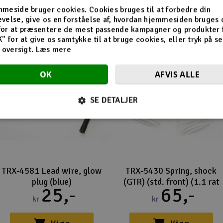
Flere så også med
meside bruger cookies. Cookies bruges til at forbedre din
velse, give os en forståelse af, hvordan hjemmesiden bruges 
for at præsentere de mest passende kampagner og produkter f
K" for at give os samtykke til at bruge cookies, eller tryk på s
d oversigt.
Læs mere
OK
AFVIS ALLE
SE DETALJER
TRX-4581 Lead wire, glow
TRX-5430 Spring, shock
plug (blue)
(GTR) (std. front) (1.1 rat
25,-
65,-
kr
kr