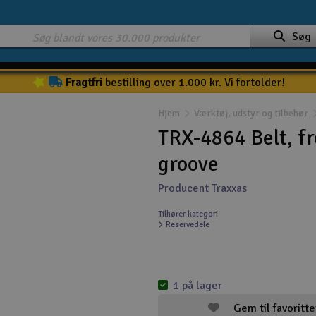
Søg
Fragtfri
bestilling over 1.000 kr. Vi fortolder!
Hjem
Værktøj, udstyr og tilbehør
TRX-4864 Belt, fr
groove
Producent Traxxas
Tilhører kategori
Reservedele
1 på lager
Gem til favoritte