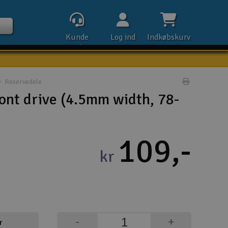
Kunde
Log ind
Indkøbskurv
service
Reservedele
Udskriv pr
ont drive (4.5mm width, 78-
Kontak
109,-
Åbn
kr
Kla
E-m
Tel
-
+
r