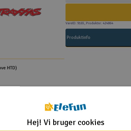
VareID: 9165
, Produktnr: 424864
Produktinfo
oove HTD)
Traxxas
Hej! Vi bruger cookies