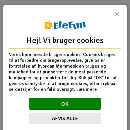
Radio udstyr
×
Produktinfo
Tip din ven
Anmeldelser
Raketter
Hej! Vi bruger cookies
Scooter & elkøretøj
Produkt information
Slot racing
Vores hjemmeside bruger cookies. Cookies bruges
til at forbedre din brugeroplevelse, give os en
forståelse af, hvordan hjemmesiden bruges og
5538 Turnbuckles, toe-links, 61mm (front or rear) (2)
Smarthjem, leg og hobby
I
mulighed for at præsentere de mest passende
(assembled with rod ends and hollow balls)
kampagner og produkter for dig. Klik på "OK" for at
Solenergi
give os samtykke til at bruge cookies, eller tryk på
Du
se detaljer for en fuld oversigt.
Læs mere
Vi
Flere detaljer
Værktøj, udstyr og tilbehør
OK
Produktet er
Reservedeler Traxxas
Al
forbundet med
Gavekort
Di
AFVIS ALLE