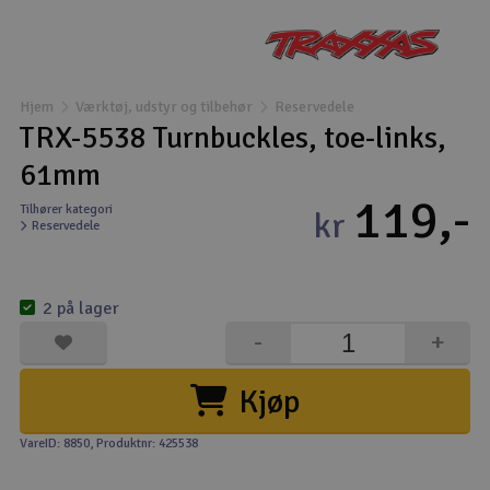
Droner
Droner til FPV
Hjem
Værktøj, udstyr og tilbehør
Reservedele
TRX-5538 Turnbuckles, toe-links,
Fly
61mm
119,-
Helikopter
Tilhører kategori
kr
Reservedele
Kameraudstyr
V
2 på lager
Modelbygg og byggesæt
-
+
Modeljernbane
Kjøp
Motor & tilbehør
VareID: 8850
, Produktnr: 425538
Outlet