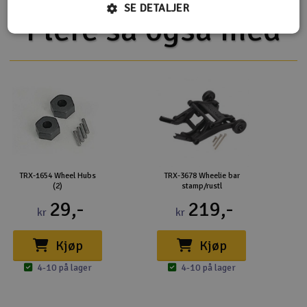
SE DETALJER
Flere så også med
TRX-1654 Wheel Hubs
TRX-3678 Wheelie bar
(2)
stamp/rustl
29,-
219,-
kr
kr
Kjøp
Kjøp
4-10 på lager
4-10 på lager