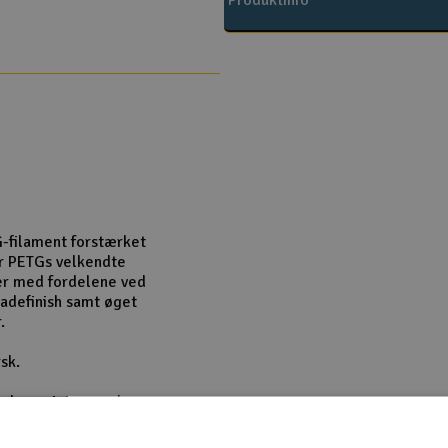
Produktinfo
-filament forstærket
er PETGs velkendte
er med fordelene ved
ladefinish samt øget
.
sk.
og kan printes med
på kompromis med