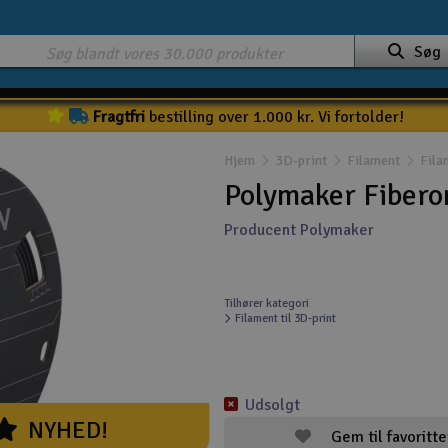
Søg
Fragtfri
bestilling over 1.000 kr. Vi fortolder!
Hjem
3D-print
Filament
Fil
Polymaker Fibero
Producent Polymaker
Tilhører kategori
Filament til 3D-print
Udsolgt
NYHED!
Gem til favoritte