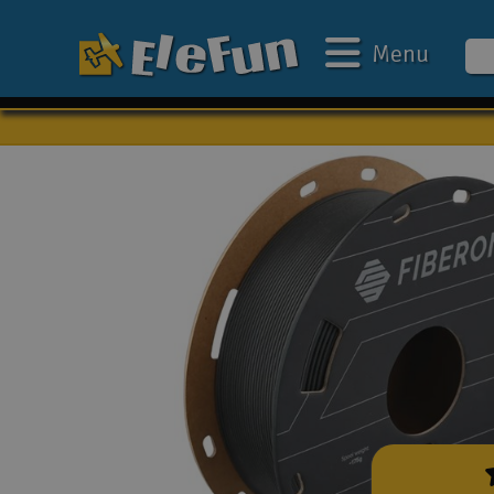
Menu
Ugens tilbud
Outlet
Mine favoritter
Gavekort
3D-print
Batteri & ladere
Biler
Både
Droner