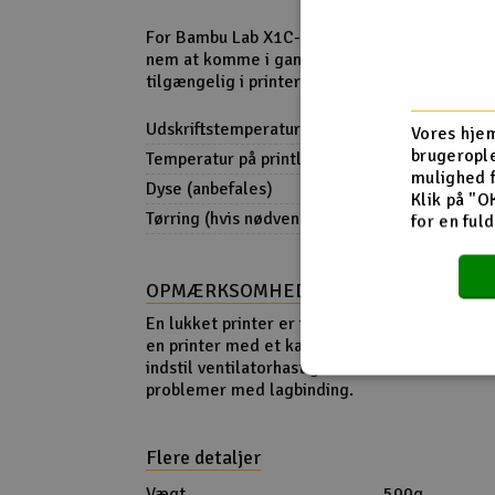
For Bambu Lab X1C- og P1S-brugere er Fiber
nem at komme i gang med, da materialeprofil
tilgængelig i printerens software.
Udskriftstemperatur
240-270°C
Vores hjem
brugerople
Temperatur på printlejet
60-70°C
mulighed 
Dyse (anbefales)
Hærdet
Klik på "O
Tørring (hvis nødvendigt)
65°C i cirka 3
for en ful
OPMÆRKSOMHED!
En lukket printer er ikke nødvendig. Hold låg
en printer med et kabinet. Prøv en lavere uds
indstil ventilatorhastigheden til maksimalt 5
problemer med lagbinding.
Flere detaljer
Vægt
500g