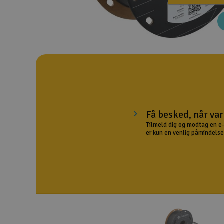
Droner til FPV
Fly
Helikopter
Kameraudstyr
Modelbygg og byggesæt
Få besked, når var
Modeljernbane
Tilmeld dig og modtag en e-
er kun en venlig påmindelse 
Motor & tilbehør
Outlet
Radio udstyr
Raketter
Scooter & elkøretøj