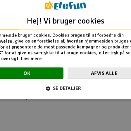
on PETG rCF08 ekstra
en allerede er
Hej! Vi bruger cookies
meside bruger cookies. Cookies bruges til at forbedre din
velse, give os en forståelse af, hvordan hjemmesiden bruges 
for at præsentere de mest passende kampagner og produkter f
K" for at give os samtykke til at bruge cookies, eller tryk på s
 timer
d oversigt.
Læs mere
OK
AFVIS ALLE
en åben, hvis du bruger
SE DETALJER
krivningshastighed, og
0 %, hvis du oplever