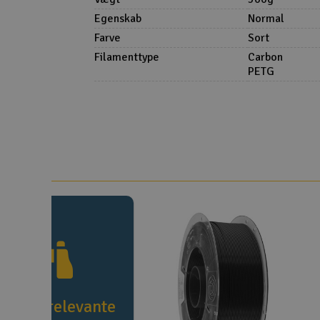
Egenskab
Normal
Farve
Sort
Filamenttype
Carbon
PETG
e flere relevante