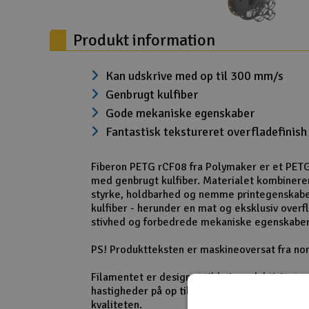
Slot racing
Produkt information
Smarthjem, leg og hobby
Solenergi
Kan udskrive med op til 300 mm/s
Genbrugt kulfiber
Værktøj, udstyr og tilbehør
Gode mekaniske egenskaber
Gavekort
Fantastisk tekstureret overfladefinish
Fiberon PETG rCF08 fra Polymaker er et PETG
med genbrugt kulfiber. Materialet kombiner
styrke, holdbarhed og nemme printegenskab
kulfiber - herunder en mat og eksklusiv overf
stivhed og forbedrede mekaniske egenskaber
PS! Produktteksten er maskineoversat fra nor
Filamentet er designet til høj produktivitet 
hastigheder på op til 300 mm/s uden at gå 
kvaliteten.