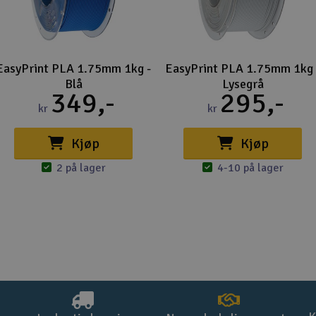
EasyPrint PLA 1.75mm 1kg -
EasyPrint PLA 1.75mm 1kg 
Blå
Lysegrå
349,-
295,-
kr
kr
Kjøp
Kjøp
2 på lager
4-10 på lager