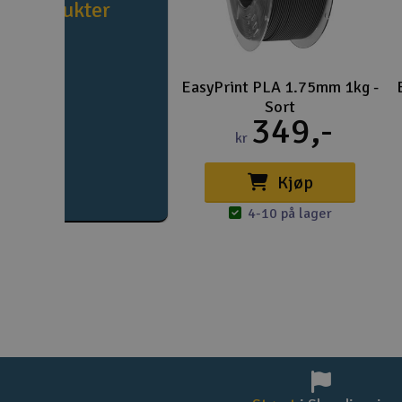
produkter
EasyPrint PLA 1.75mm 1kg -
Sort
349,-
kr
Kjøp
4-10 på lager