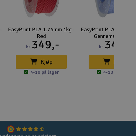
-
EasyPrint PLA 1.75mm 1kg -
EasyPrint PLA 1.75mm 
Rød
Gennemsigtig Blå
349,-
349,-
kr
kr
Kjøp
Kjøp
4-10 på lager
4-10 på lager