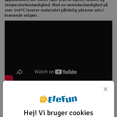
temperaturbestandighed. Med en varmebestandighed på
over 140°C leverer materialet pålidelig ydeevne selv i
krævende miljøer.
×
PS! Produktteksten er maskineoversat fra norsk.
Filamentet har fremragende kemisk resistens, lav
fugtabsorption og høj dimensionsstabilitet, samtidig med
Hej! Vi bruger cookies
at det giver en glat og attraktiv overfladefinish.