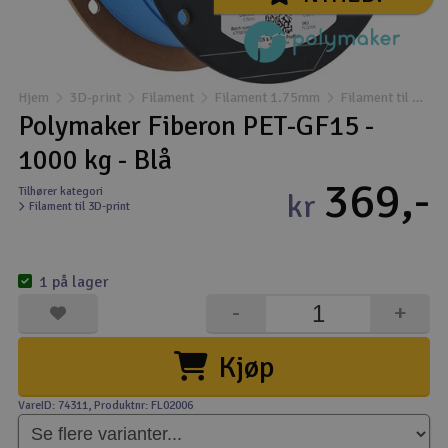
Droner
Droner til FPV
Hjem
3D-print
Filament
Filament 1.75mm
Filament til 3D-print
Polymaker Fiberon PET-GF15 -
Fly
1000 kg - Blå
369,-
Helikopter
Tilhører kategori
kr
Filament til 3D-print
Kameraudstyr
V
1 på lager
Modelbygg og byggesæt
-
+
Modeljernbane
Kjøp
Motor & tilbehør
VareID: 74311
, Produktnr: FL02006
Outlet