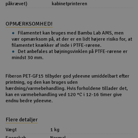
påkrævet)
kabinetprinteren
OPMÆRKSOMHED!
Filamentet kan bruges med Bambu Lab AMS, men
vær opmærksom på, at der er en lidt højere risiko for, at
filamentet knækker af inde i PTFE-rørene.
Det anbefales at bøjningsvinklen på PTFE-rørene er
mindst 30 mm.
Fiberon PET-GF15 tilbyder god ydeevne umiddelbart efter
printning, og den kan bruges uden
hærdning/varmebehandling. Hvis forholdene tillader det,
kan en varmebehandling ved 120 °C i 12-16 timer give
endnu bedre ydeevne.
Flere detaljer
Vægt
1 kg
Egenskab
Normal