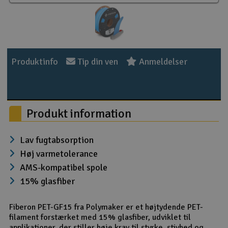
Radio udstyr
Raketter
Produktinfo
Tip din ven
Anmeldelser
Scooter & elkøretøj
Slot racing
Produkt information
Smarthjem, leg og hobby
I
Lav fugtabsorption
Solenergi
Du
Høj varmetolerance
Vi
AMS-kompatibel spole
Værktøj, udstyr og tilbehør
15% glasfiber
Al
Gavekort
Di
Fiberon PET-GF15 fra Polymaker er et højtydende PET-
filament forstærket med 15% glasfiber, udviklet til
applikationer, der stiller høje krav til styrke, stivhed og