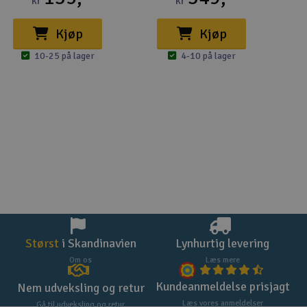
kr
kr
Kjøp
Kjøp
10-25 på lager
4-10 på lager
Størst
i Skandinavien
Lynhurtig levering
Om os
Læs mere
Kundeanmeldelse prisjagt
Nem udveksling og retur
Læs vores anmeldelser
Gå til udveksling og retur