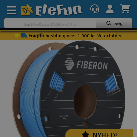
Søg
Fragtfri
bestilling over 1.000 kr. Vi fortolder!
Ugens tilbud
Outlet
Mine favoritter
K
Gavekort
3D-print
Batteri & ladere
Biler
Både
NYHED!