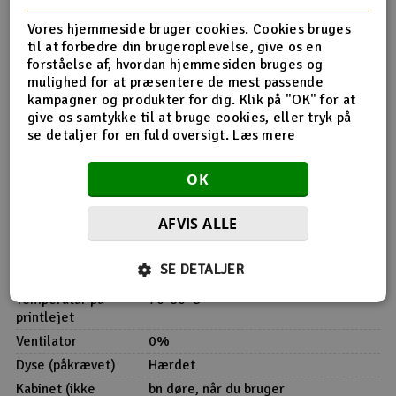
Kombinationen af mekanisk styrke og slidstyrke gør
Fiberon PET-GF15 til et fremragende valg til funktionelle
Vores hjemmeside bruger cookies. Cookies bruges
prototyper, strukturelle komponenter og slutprodukter
til at forbedre din brugeroplevelse, give os en
inden for bilindustrien, industriel produktion og avancerede
forståelse af, hvordan hjemmesiden bruges og
tekniske applikationer, blandt andet.
mulighed for at præsentere de mest passende
kampagner og produkter for dig. Klik på "OK" for at
give os samtykke til at bruge cookies, eller tryk på
Varmetolerancer
se detaljer for en fuld oversigt.
Læs mere
Varmeafbøjningstemperatur (HDT) - Ubehandlet: 81,6
°C (0,45 MPa)
OK
Varmeafbøjningstemperatur (HDT) -
hærdet/varmebehandlet: 133,7°C (0,45 MPa)
Vicat blødgøringstemperatur (VST): 232,6°C
AFVIS ALLE
SE DETALJER
Udskriftstemperatur
280-310°C
Temperatur på
70-80°C
printlejet
Ventilator
0%
Dyse (påkrævet)
Hærdet
Kabinet (ikke
bn døre, når du bruger