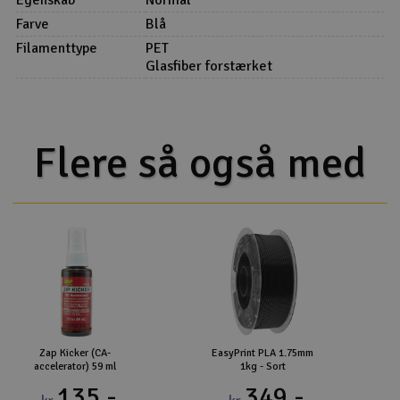
Farve
Blå
Filamenttype
PET
Glasfiber forstærket
Flere så også med
Zap Kicker (CA-
EasyPrint PLA 1.75mm
accelerator) 59 ml
1kg - Sort
135,-
349,-