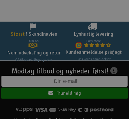
Størst
i Skandinavien
Lynhurtig levering
Om os
Læs mere
Kundeanmeldelse prisjagt
Nem udveksling og retur
Læs vores anmeldelser
Gå til udveksling og retur
Modtag tilbud og nyheder først!
Tilmeld mig
Hovedsiden
Om os
Kontakt os
Købsbetingelser
Privatliv