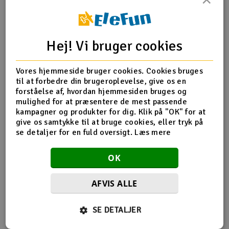
Radio udstyr
Produktinfo
Tip din ven
Anmeldelser
Hej! Vi bruger cookies
Raketter
Scooter & elkøretøj
Vores hjemmeside bruger cookies. Cookies bruges
til at forbedre din brugeroplevelse, give os en
forståelse af, hvordan hjemmesiden bruges og
Produkt information
Slot racing
mulighed for at præsentere de mest passende
kampagner og produkter for dig. Klik på "OK" for at
Hitec HS-5965/965MG Metal Girsett
Smarthjem, leg og hobby
give os samtykke til at bruge cookies, eller tryk på
I
PN55313
se detaljer for en fuld oversigt.
Læs mere
Solenergi
Du
OK
Vi
Værktøj, udstyr og tilbehør
AFVIS ALLE
Flere så også med
Al
Gavekort
Di
SE DETALJER