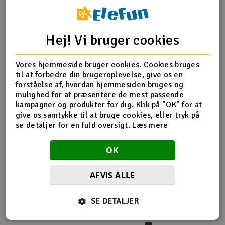
Radio udstyr
Hej! Vi bruger cookies
Produktinfo
Tip din ven
Anmeldelser
Raketter
Vores hjemmeside bruger cookies. Cookies bruges
Scooter & elkøretøj
til at forbedre din brugeroplevelse, give os en
forståelse af, hvordan hjemmesiden bruges og
Produkt information
Slot racing
mulighed for at præsentere de mest passende
kampagner og produkter for dig. Klik på "OK" for at
give os samtykke til at bruge cookies, eller tryk på
Futaba Switch lang 3-punkts FPA00106
Smarthjem, leg og hobby
I
se detaljer for en fuld oversigt.
Læs mere
Solenergi
Du
OK
Vi
Værktøj, udstyr og tilbehør
AFVIS ALLE
Flere så også med
Al
Gavekort
Di
SE DETALJER