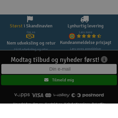
Størst
i Skandinavien
Lynhurtig levering
Om os
Læs mere
Kundeanmeldelse prisjagt
Nem udveksling og retur
Læs vores anmeldelser
Gå til udveksling og retur
Modtag tilbud og nyheder først!
Tilmeld mig
Hovedsiden
Om os
Kontakt os
Købsbetingelser
Privatliv