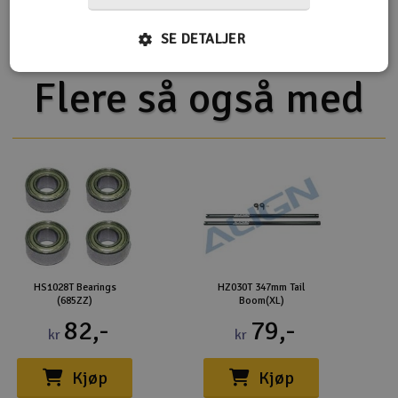
Del af PartFinder
Align T-Rex 450LP :: Komplett
Helipakke
SE DETALJER
Flere så også med
HS1028T Bearings
HZ030T 347mm Tail
(685ZZ)
Boom(XL)
82,-
79,-
kr
kr
Kjøp
Kjøp