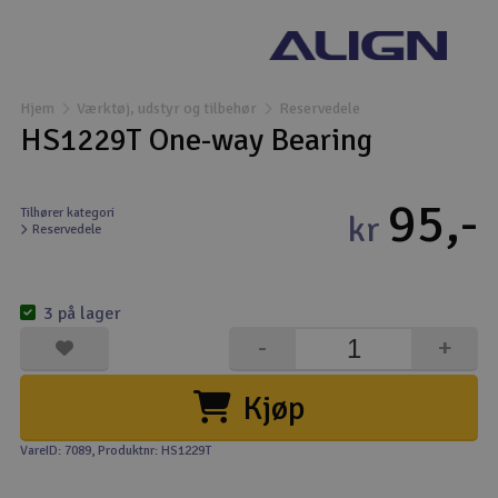
Droner
Droner til FPV
Hjem
Værktøj, udstyr og tilbehør
Reservedele
HS1229T One-way Bearing
Fly
95,-
Helikopter
Tilhører kategori
kr
Reservedele
Kameraudstyr
V
3 på lager
Modelbygg og byggesæt
-
+
Modeljernbane
Kjøp
Motor & tilbehør
VareID: 7089
, Produktnr: HS1229T
Outlet