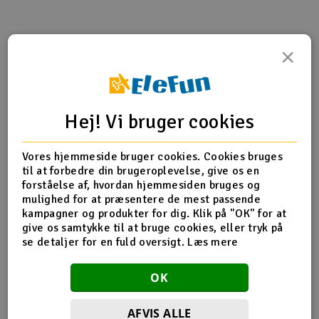
Radio udstyr
×
Produktinfo
Tip din ven
Anmeldelser
Raketter
Scooter & elkøretøj
Hej! Vi bruger cookies
Produkt information
Slot racing
Vores hjemmeside bruger cookies. Cookies bruges
HS1229 One-way Bearing. HF0612
Smarthjem, leg og hobby
til at forbedre din brugeroplevelse, give os en
I
forståelse af, hvordan hjemmesiden bruges og
mulighed for at præsentere de mest passende
Solenergi
Du
kampagner og produkter for dig. Klik på "OK" for at
Flere detaljer
Vi
give os samtykke til at bruge cookies, eller tryk på
Værktøj, udstyr og tilbehør
se detaljer for en fuld oversigt.
Læs mere
Produktet er
Reservedeler Align T-Rex 450
forbundet med
Reservedeler Align T-Rex 450 Pro
Al
Reservedeler Align T-Rex 450 Sport
Gavekort
OK
Di
Align
HS1218-01 Main Gear
AFVIS ALLE