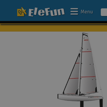
Menu
Ugens tilbud
Outlet
Mine favoritter
Gavekort
3D-print
Batteri & ladere
Biler
Både
Droner