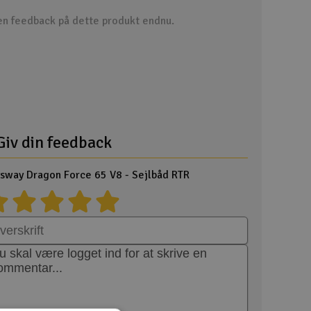
Cou
n feedback på dette produkt endnu.
Indkøb
Giv din feedback
Du kan saml
Vi beregner
sway Dragon Force 65 V8 - Sejlbåd RTR
Alle priser 
Din forsend
Ski
Gav
Hen