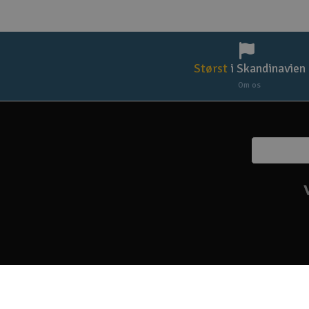
Størst
i Skandinavien
Om os