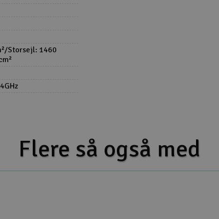
²/Storsejl: 1460
 cm²
2.4GHz
Flere så også med