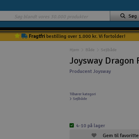
Søg
Fragtfri
bestilling over 1.000 kr. Vi fortolder!
Hjem
Både
Sejlbåde
Joysway Dragon F
Producent Joysway
Tilhører kategori
Sejlbåde
4-10 på lager
Gem til favoritte