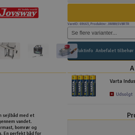
VareID: 69163
, Produktnr: JW8815V8RTR
Produktinfo
Anbefalet tilbehør
A
Varta Indus
Udsolgt
Pr
n sejlbåd med et
 gennem vandet.
ermast, bomrør og
. En perfekt båd for