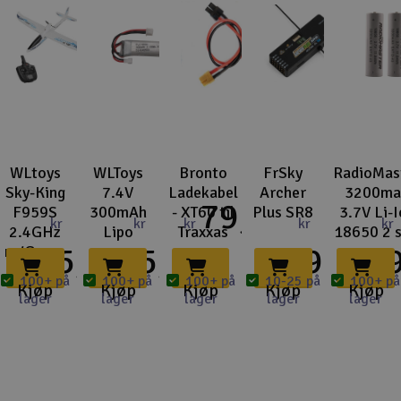
WLtoys
WLToys
Bronto
FrSky
RadioMas
Sky-King
7.4V
Ladekabel
Archer
3200ma
79,-
F959S
300mAh
- XT60 til
Plus SR8
3.7V Li-
kr
kr
kr
kr
kr
2.4GHz
Lipo
Traxxas
18650 2 s
-
995,-
125,-
799,-
249
m/Gyro -
Komplet
100+ på
100+ på
100+ på
10-25 på
100+ på
Kjøp
Kjøp
Kjøp
Kjøp
Kjøp
lager
lager
lager
lager
lager