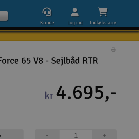
Kunde
Log ind
Indkøbskurv
service
Udskriv pr
orce 65 V8 - Sejlbåd RTR
Kontak
4.695,-
Åbn
kr
Kla
E-m
Tel
-
+
r