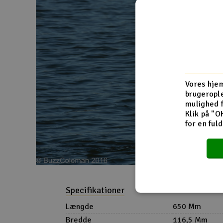
Vores hjem
brugerople
mulighed 
Klik på "O
for en ful
Specifikationer
Længde
650 Mm
Bredde
116,5 Mm