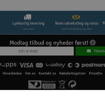
K
Lynhurtig levering
Nem udveksling og retur
Læs mere
Gå til udveksling og retur
Modtag tilbud og nyheder først!
Tilmel
Hovedsiden
Om os
Kontakt os
Købsbetingelser
Privatliv
Elefun AS © 2003 - 2026