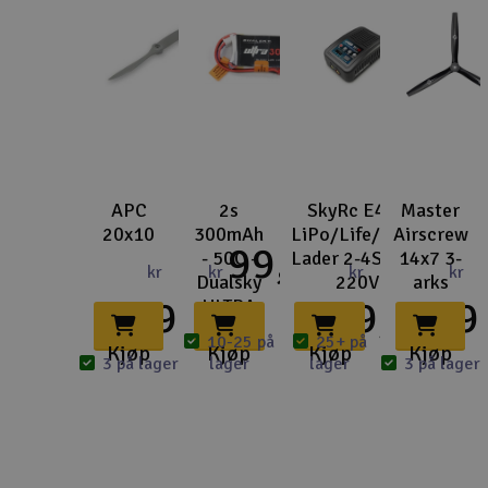
APC
2s
SkyRc E450
Master
20x10
300mAh
LiPo/Life/NiMh
Airscrew
99,-
- 50C -
Lader 2-4S 50W
14x7 3-
kr
kr
kr
kr
Dualsky
220V
arks
389,-
399,-
299,
ULTRA
med JST
10-25 på
25+ på
Kjøp
Kjøp
Kjøp
Kjøp
3 på lager
lager
lager
3 på lager