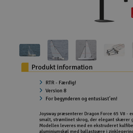
Droner til FPV
Fly
Helikopter
Kameraudstyr
Modelbygg og byggesæt
Produkt information
Modeljernbane
Motor & tilbehør
RTR - Færdig!
Version 8
Outlet
For begynderen og entusiast'en!
Radio udstyr
Joysway præsenterer Dragon Force 65 V8 - e
Raketter
smalt, strømlinet skrog, der elegant skærer
Modellen leveres med en ekstruderet kulfib
Scooter & elkøretøj
aluminiumskøl med ballastpære i zinklegering