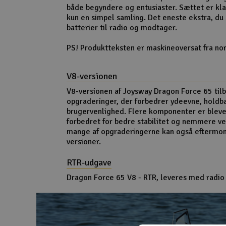
både begyndere og entusiaster. Sættet er klar
Slot racing
kun en simpel samling. Det eneste ekstra, du 
batterier til radio og modtager.
Smarthjem, leg og hobby
PS! Produktteksten er maskineoversat fra nor
Solenergi
Værktøj, udstyr og tilbehør
V8-versionen
V8-versionen af Joysway Dragon Force 65 til
Gavekort
opgraderinger, der forbedrer ydeevne, holdb
brugervenlighed. Flere komponenter er bleve
forbedret for bedre stabilitet og nemmere v
mange af opgraderingerne kan også eftermont
versioner.
RTR-udgave
Dragon Force 65 V8 - RTR, leveres med radio