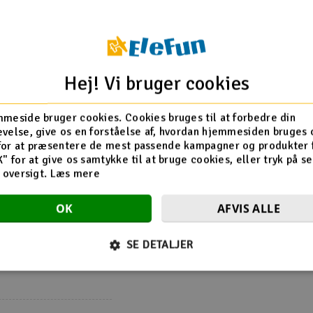
Hej! Vi bruger cookies
meside bruger cookies. Cookies bruges til at forbedre din
Retningslinjer
velse, give os en forståelse af, hvordan hjemmesiden bruges 
Produktanmeldelser er beregnet t
for at præsentere de mest passende kampagner og produkter f
produktet.
Irrelevant, forkert eller stødende
K" for at give os samtykke til at bruge cookies, eller tryk på s
d oversigt.
Læs mere
Spørgsmål, klager osv.:
kontakt o
OK
AFVIS ALLE
SE DETALJER