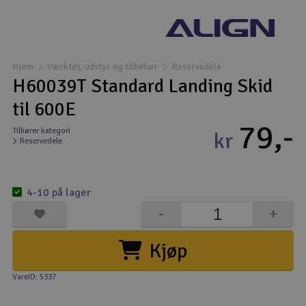
Droner
Droner til FPV
Hjem
Værktøj, udstyr og tilbehør
Reservedele
H60039T Standard Landing Skid
Fly
til 600E
79,-
Helikopter
Tilhører kategori
kr
Reservedele
Kameraudstyr
V
4-10 på lager
Modelbygg og byggesæt
-
+
Modeljernbane
Kjøp
Motor & tilbehør
VareID: 5337
Outlet