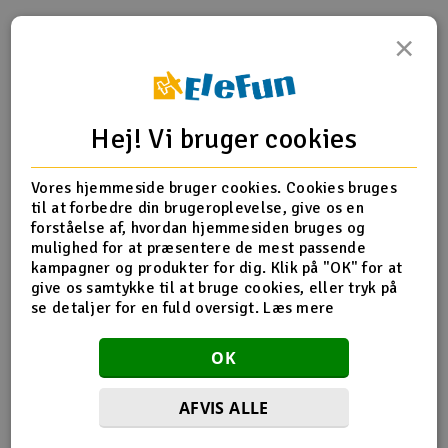
Radio udstyr
×
Produktinfo
Tip din ven
Anmeldelser
Raketter
Hej! Vi bruger cookies
Scooter & elkøretøj
Produkt information
Slot racing
Vores hjemmeside bruger cookies. Cookies bruges
til at forbedre din brugeroplevelse, give os en
forståelse af, hvordan hjemmesiden bruges og
H60039T Standard Landing Skid
Smarthjem, leg og hobby
I
mulighed for at præsentere de mest passende
Passer kun til 600E
kampagner og produkter for dig. Klik på "OK" for at
Solenergi
give os samtykke til at bruge cookies, eller tryk på
Du
se detaljer for en fuld oversigt.
Læs mere
Vi
Flere detaljer
Værktøj, udstyr og tilbehør
OK
Produktet er
Reservedeler Align T-Rex 600
Al
forbundet med
H60038T Landing Skid til 600E
Gavekort
Di
AFVIS ALLE