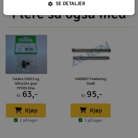
SE DETALJER
Flere så også med
Futaba S9253 og
H60006T Feathering
9254/254 gear
Shaft
FPEBS3244
63,-
95,-
kr
kr
Kjøp
Kjøp
2 på lager
1 på lager