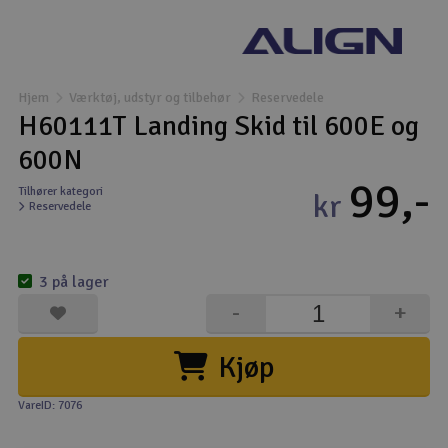
Droner
Droner til FPV
Hjem
Værktøj, udstyr og tilbehør
Reservedele
H60111T Landing Skid til 600E og
Fly
600N
99,-
Helikopter
Tilhører kategori
kr
Reservedele
Kameraudstyr
V
3 på lager
Modelbygg og byggesæt
-
+
Modeljernbane
Kjøp
Motor & tilbehør
VareID: 7076
Outlet