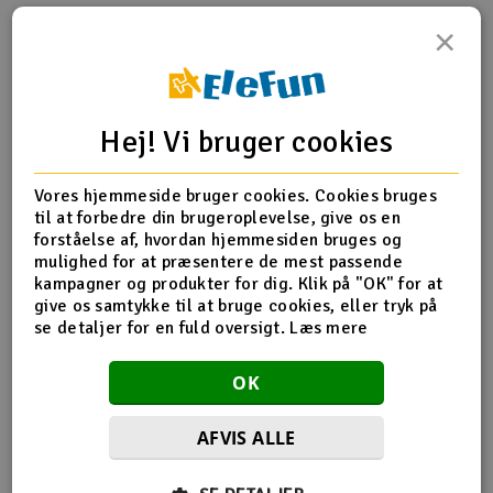
×
Radio udstyr
Produktinfo
Tip din ven
Anmeldelser
Raketter
Hej! Vi bruger cookies
Scooter & elkøretøj
Vores hjemmeside bruger cookies. Cookies bruges
Produkt information
Slot racing
til at forbedre din brugeroplevelse, give os en
forståelse af, hvordan hjemmesiden bruges og
H60111 Landing Skid
Smarthjem, leg og hobby
mulighed for at præsentere de mest passende
I
kampagner og produkter for dig. Klik på "OK" for at
give os samtykke til at bruge cookies, eller tryk på
Solenergi
Du
se detaljer for en fuld oversigt.
Læs mere
Flere detaljer
Vi
Værktøj, udstyr og tilbehør
Produktet er
Reservedeler Align T-Rex 600
OK
forbundet med
H60038T Landing Skid til 600E
Al
Gavekort
AFVIS ALLE
Di