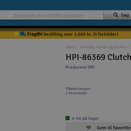
Søg
Fragtfri
bestilling over 1.000 kr. Vi fortolder!
Hjem
Værktøj, udstyr og tilbehør
HPI-86369 Clutc
Producent HPI
Tilhører kategori
Reservedele
4-10 på lager
Gem til favoritte