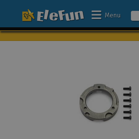
Menu
Ugens tilbud
Outlet
Mine favoritter
Gavekort
3D-print
Batteri & ladere
Biler
Både
Droner