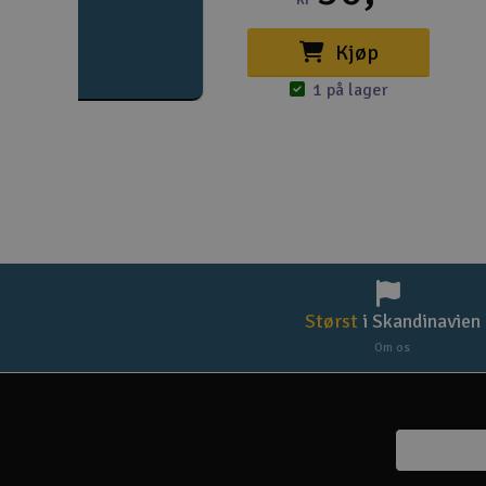
Kjøp
1 på lager
Størst
i Skandinavien
Om os