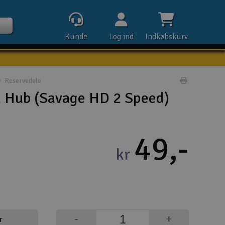
Kunde
Log ind
Indkøbskurv
service
Reservedele
Udskriv pr
h Hub (Savage HD 2 Speed)
Kontak
49,-
Åbn
kr
Kla
E-m
Tel
-
+
r