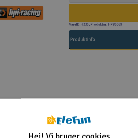
VareID: 4335
, Produktnr: HP86369
Produktinfo
PI
.6 - RTR
4.6 V2 GT-6
Hej! Vi bruger cookies