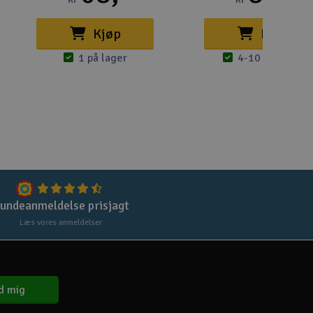
Gem
Kjøp
Kjøp
Uds
1 på lager
4-10 på lager
Tøm
undeanmeldelse prisjagt
Læs vores anmeldelser
d mig