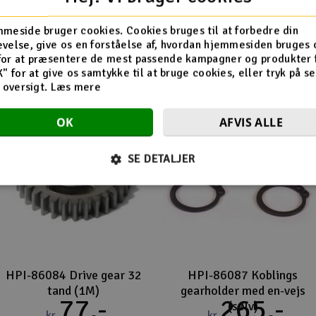
Flere så også med
meside bruger cookies. Cookies bruges til at forbedre din
velse, give os en forståelse af, hvordan hjemmesiden bruges 
for at præsentere de mest passende kampagner og produkter f
K" for at give os samtykke til at bruge cookies, eller tryk på s
d oversigt.
Læs mere
OK
AFVIS ALLE
SE DETALJER
HPI-86084 Drive gear 32
HPI-86087 Koblings
tand (1M)
gearholder med en-vejs
77,-
265,-
(sølv)
kr
kr