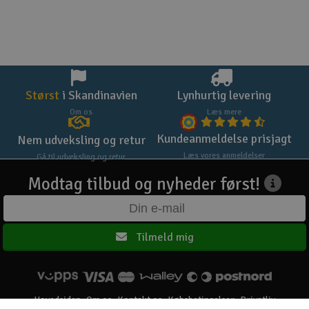
Størst
i Skandinavien
Lynhurtig levering
Om os
Læs mere
Kundeanmeldelse prisjagt
Nem udveksling og retur
Læs vores anmeldelser
Gå til udveksling og retur
Modtag tilbud og nyheder først!
Tilmeld mig
Hovedsiden
Om os
Kontakt os
Købsbetingelser
Privatliv