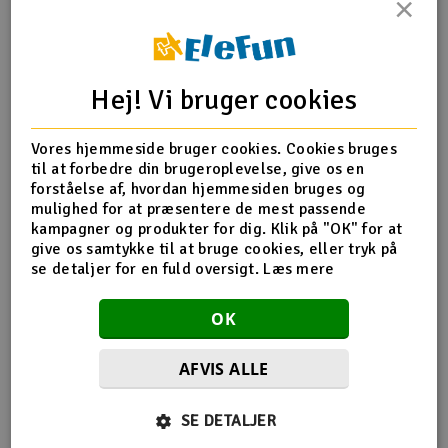
×
Radio udstyr
Produktinfo
Tip din ven
Anmeldelser
Raketter
Hej! Vi bruger cookies
Scooter & elkøretøj
Vores hjemmeside bruger cookies. Cookies bruges
til at forbedre din brugeroplevelse, give os en
Produkt information
Slot racing
forståelse af, hvordan hjemmesiden bruges og
mulighed for at præsentere de mest passende
kampagner og produkter for dig. Klik på "OK" for at
DB122 Kwick-Link Nylon 2stk
Smarthjem, leg og hobby
I
give os samtykke til at bruge cookies, eller tryk på
Disse sikker-låse Nylon Kwik-Links er selvtrådende nylon
se detaljer for en fuld oversigt.
Læs mere
til 2-56 stænger eller gevindkoblinger.
Solenergi
Du
Vi
OK
Værktøj, udstyr og tilbehør
AFVIS ALLE
Al
Gavekort
Flere så også med
Di
SE DETALJER