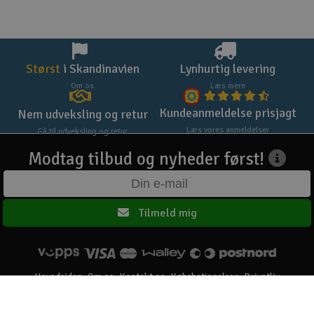
Størst
i Skandinavien
Lynhurtig levering
Om os
Læs mere
Kundeanmeldelse prisjagt
Nem udveksling og retur
Læs vores anmeldelser
Gå til udveksling og retur
Modtag tilbud og nyheder først!
Tilmeld mig
Hovedsiden
Om os
Kontakt os
Købsbetingelser
Privatliv