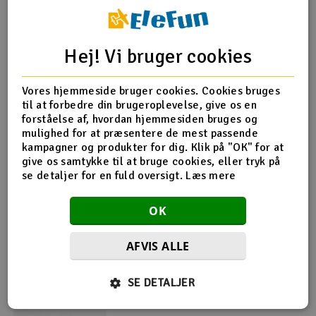
Radio udstyr
Hej! Vi bruger cookies
Produktinfo
Tip din ven
Anmeldelser
Raketter
Vores hjemmeside bruger cookies. Cookies bruges
Scooter & elkøretøj
til at forbedre din brugeroplevelse, give os en
forståelse af, hvordan hjemmesiden bruges og
Produkt information
Slot racing
mulighed for at præsentere de mest passende
kampagner og produkter for dig. Klik på "OK" for at
give os samtykke til at bruge cookies, eller tryk på
DB700 75cm skubbehus
Smarthjem, leg og hobby
I
se detaljer for en fuld oversigt.
Læs mere
Solenergi
Du
OK
Vi
Værktøj, udstyr og tilbehør
AFVIS ALLE
Flere så også med
Al
Gavekort
Di
SE DETALJER