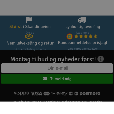
Størst
i Skandinavien
Lynhurtig levering
Om os
Læs mere
Kundeanmeldelse prisjagt
Nem udveksling og retur
Læs vores anmeldelser
Gå til udveksling og retur
Modtag tilbud og nyheder først!
Tilmeld mig
Hovedsiden
Om os
Kontakt os
Købsbetingelser
Privatliv