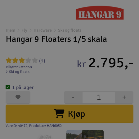
Droner
Droner til FPV
Hjem
Fly
Hardware
Ski og floats
Hangar 9 Floaters 1/5 skala
Fly
2.795,-
Helikopter
(1)
kr
Tilhører kategori
Ski og floats
Kameraudstyr
V
1 på lager
Modelbygg og byggesæt
-
+
Modeljernbane
Kjøp
Motor & tilbehør
VareID: 40472
, Produktnr: HAN6030
Outlet