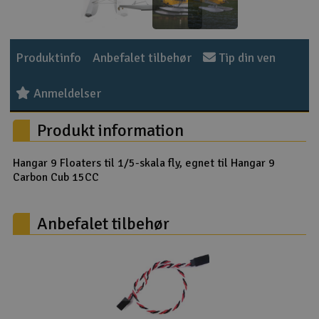
Radio udstyr
Produktinfo
Anbefalet tilbehør
Tip din ven
Raketter
Anmeldelser
Scooter & elkøretøj
Produkt information
Slot racing
Hangar 9 Floaters til 1/5-skala fly, egnet til Hangar 9
Smarthjem, leg og hobby
I
Carbon Cub 15CC
Solenergi
Du
Anbefalet tilbehør
Vi
Værktøj, udstyr og tilbehør
Al
Gavekort
Di