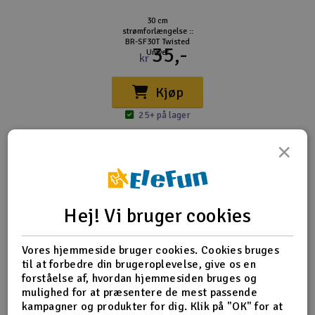
30 cm
strømforlængelse ::
BR-SF30T Twisted
35,-
Univer
kr
Kjøp
25+ på lager
×
Hej! Vi bruger cookies
Vores hjemmeside bruger cookies. Cookies bruges
til at forbedre din brugeroplevelse, give os en
forståelse af, hvordan hjemmesiden bruges og
mulighed for at præsentere de mest passende
kampagner og produkter for dig. Klik på "OK" for at