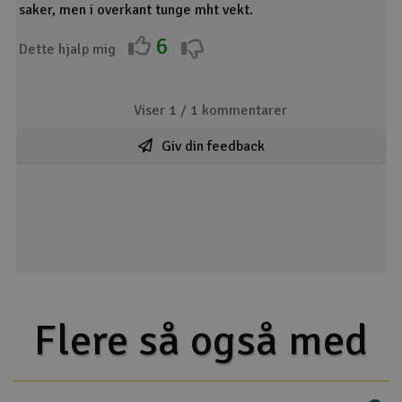
Needed To Complete
saker, men i overkant tunge mht vekt.
Servos (2 SPMSA4030)
Y-Harness (1 SPMA3058)
6
Dette hjalp mig
Servo Extension 12" (2 SPMA3053)
Viser 1 /
1
kommentarer
Giv din feedback
Flere så også med