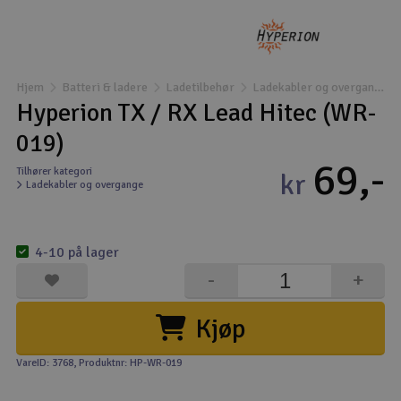
Droner
Droner til FPV
Hjem
Batteri & ladere
Ladetilbehør
Ladekabler og overgange
Hyperion TX / RX Lead Hitec (WR-
Fly
019)
69,-
Helikopter
Tilhører kategori
kr
Ladekabler og overgange
Kameraudstyr
V
4-10 på lager
Modelbygg og byggesæt
-
+
Modeljernbane
Kjøp
Motor & tilbehør
VareID: 3768
, Produktnr: HP-WR-019
Outlet