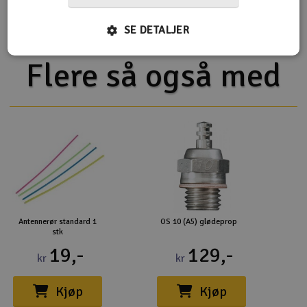
Hovedfunktion
Ladekabel
SE DETALJER
Flere så også med
Antennerør standard 1
OS 10 (A5) glødeprop
stk
19,-
129,-
kr
kr
Kjøp
Kjøp