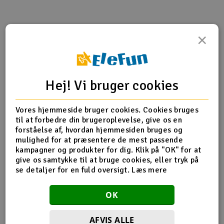
Radio udstyr
×
Produktinfo
Tip din ven
Anmeldelser
Raketter
Scooter & elkøretøj
Hej! Vi bruger cookies
Produkt information
Slot racing
Vores hjemmeside bruger cookies. Cookies bruges
Hyperion TX / RX Lead Hitec.
Smarthjem, leg og hobby
til at forbedre din brugeroplevelse, give os en
I
forståelse af, hvordan hjemmesiden bruges og
Passer ikke til Aurora 9
mulighed for at præsentere de mest passende
Solenergi
Du
kampagner og produkter for dig. Klik på "OK" for at
Vi
give os samtykke til at bruge cookies, eller tryk på
Værktøj, udstyr og tilbehør
se detaljer for en fuld oversigt.
Læs mere
Flere detaljer
Al
Kontakt type
WR-019
Gavekort
OK
Di
Servo stik
Banan stik
AFVIS ALLE