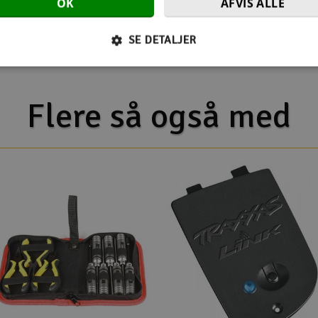
OK
AFVIS ALLE
awlers with 12 mm
SE DETALJER
Flere så også med