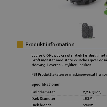
Droner til FPV
Fly
Helikopter
Kameraudstyr
Produkt information
Modelbygg og byggesæt
Modeljernbane
Louise CR-Rowdy crawler dæk færdigt limet på
Groft mønster med store crunches giver ogs
Motor & tilbehør
sidevæg. Leveres 2 stykker i pakken.
Outlet
PS! Produktteksten er maskineoversat fra nor
Radio udstyr
Specifikationer
Fælgdiameter
2,2 &Quot;
Raketter
Dæk Diameter
153Mm
Scooter & elkøretøj
Dæk bredde
59Mm