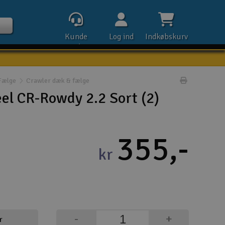
Kunde
Log ind
Indkøbskurv
service
Fælge
Crawler dæk & fælge
Udskriv pr
eel CR-Rowdy 2.2 Sort (2)
Kontak
355,-
Åbn
kr
Kla
E-m
Tel
-
+
r