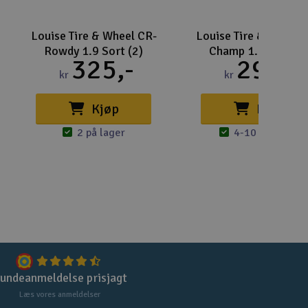
Louise Tire & Wheel CR-
Louise Tire & Wheel 
Rowdy 1.9 Sort (2)
Champ 1.9 Sort (2
325,-
299,-
kr
kr
Kjøp
Kjøp
2 på lager
4-10 på lager
undeanmeldelse prisjagt
Læs vores anmeldelser