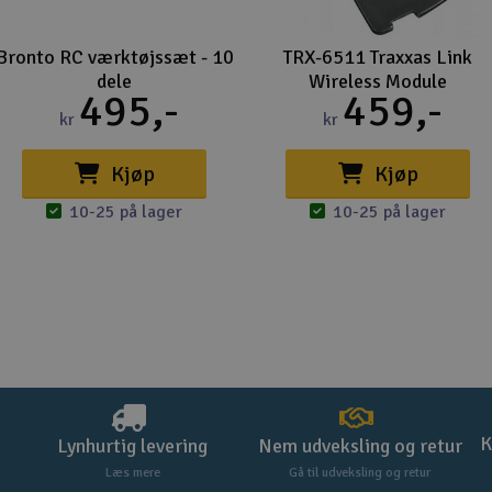
Bronto RC værktøjssæt - 10
TRX-6511 Traxxas Link
dele
Wireless Module
495,-
459,-
kr
kr
Kjøp
Kjøp
10-25 på lager
10-25 på lager
K
Lynhurtig levering
Nem udveksling og retur
Læs mere
Gå til udveksling og retur