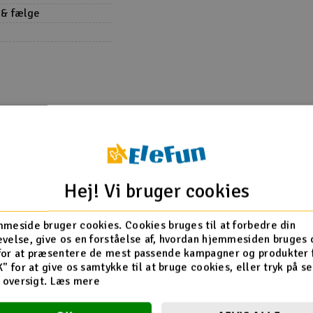
 & fælge
ed 12 mm hex
Hej! Vi bruger cookies
 på din bil, så det
motoren/ESC ikke
meside bruger cookies. Cookies bruges til at forbedre din
velse, give os en forståelse af, hvordan hjemmesiden bruges 
for at præsentere de mest passende kampagner og produkter f
sk
K" for at give os samtykke til at bruge cookies, eller tryk på s
d oversigt.
Læs mere