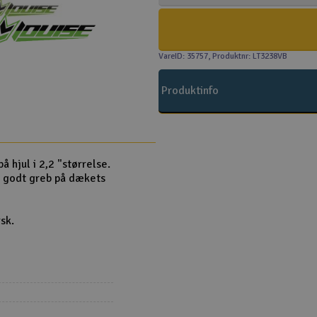
VareID: 35757
, Produktnr: LT3238VB
Produktinfo
 hjul i 2,2 "størrelse.
å godt greb på dækets
sk.