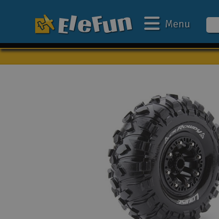
Menu
Ugens tilbud
Outlet
Mine favoritter
Gavekort
3D-print
Batteri & ladere
Biler
Både
Droner