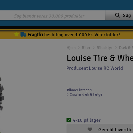
Søg
Fragtfri
bestilling over 1.000 kr. Vi fortolder!
Hjem
Biler
Biludstyr
Dæk & 
Louise Tire & Wh
Producent Louise RC World
Tilhører kategori
Crawler dæk & fælge
4-10 på lager
Gem til favoritte