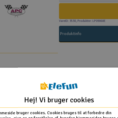
VareID: 3530
, Produktnr: LP09060E
Produktinfo
Flere så også med
Hej! Vi bruger cookies
meside bruger cookies. Cookies bruges til at forbedre din