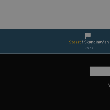
Størst
i Skandinavien
Om os