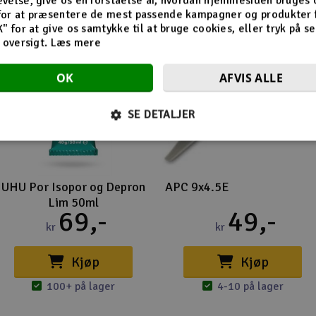
velse, give os en forståelse af, hvordan hjemmesiden bruges 
for at præsentere de mest passende kampagner og produkter f
K" for at give os samtykke til at bruge cookies, eller tryk på s
d oversigt.
Læs mere
OK
AFVIS ALLE
SE DETALJER
UHU Por Isopor og Depron
APC 9x4.5E
Lim 50ml
69,-
49,-
kr
kr
Kjøp
Kjøp
100+ på lager
4-10 på lager