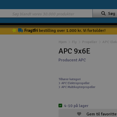
Søg
Fragtfri
bestilling over 1.000 kr. Vi fortolder!
Hjem
Fly
Propeller
APC Elek
APC 9x6E
Producent APC
Tilhører kategori
APC Elektropropeller
APC Multikopterpropeller
4-10 på lager
Gem til favoritte