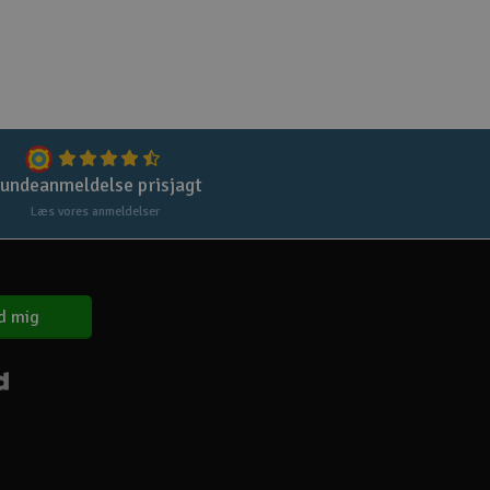
Gem
Uds
Tøm
undeanmeldelse prisjagt
Læs vores anmeldelser
d mig