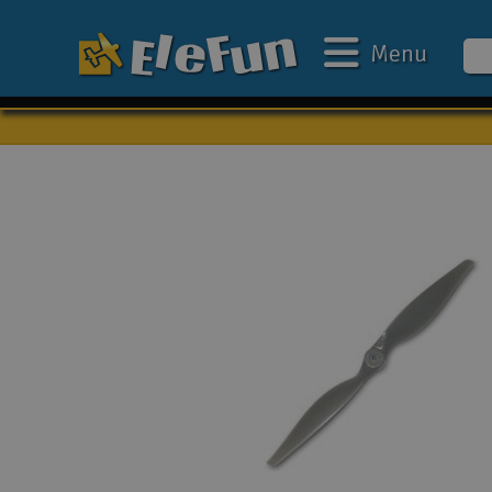
Menu
Ugens tilbud
Outlet
Mine favoritter
Gavekort
3D-print
Batteri & ladere
Biler
Både
Droner