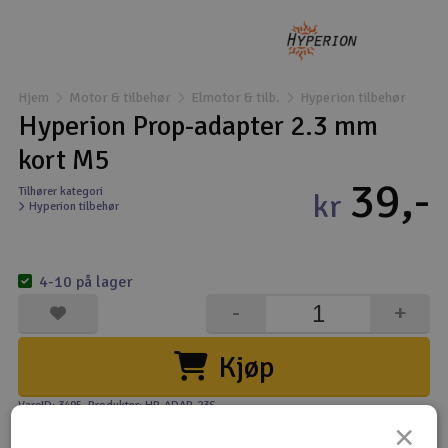
Droner
Droner til FPV
Hjem
Motor & tilbehør
Elmotor & tilb.
Hyperion tilbehør
Hyperion Prop-adapter 2.3 mm
Fly
kort M5
39,-
Helikopter
Tilhører kategori
kr
Hyperion tilbehør
Kameraudstyr
V
4-10 på lager
Modelbygg og byggesæt
-
+
Modeljernbane
Kjøp
Motor & tilbehør
VareID: 3495
, Produktnr: HP-ADAP-23S
×
Outlet