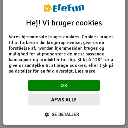
Radio udstyr
Hej! Vi bruger cookies
Produktinfo
Tip din ven
Anmeldelser
Raketter
Vores hjemmeside bruger cookies. Cookies bruges
Scooter & elkøretøj
til at forbedre din brugeroplevelse, give os en
forståelse af, hvordan hjemmesiden bruges og
Produkt information
Slot racing
mulighed for at præsentere de mest passende
kampagner og produkter for dig. Klik på "OK" for at
give os samtykke til at bruge cookies, eller tryk på
Hyperion 2,3 mm adapter M5
Smarthjem, leg og hobby
I
se detaljer for en fuld oversigt.
Læs mere
Solenergi
Du
OK
Vi
Værktøj, udstyr og tilbehør
AFVIS ALLE
Flere så også med
Al
Gavekort
Di
SE DETALJER