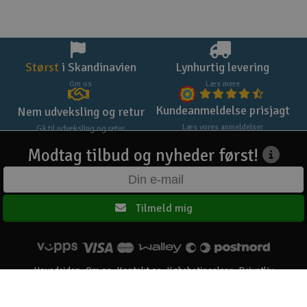
Størst
i Skandinavien
Lynhurtig levering
Om os
Læs mere
Kundeanmeldelse prisjagt
Nem udveksling og retur
Læs vores anmeldelser
Gå til udveksling og retur
Modtag tilbud og nyheder først!
Tilmeld mig
Hovedsiden
Om os
Kontakt os
Købsbetingelser
Privatliv