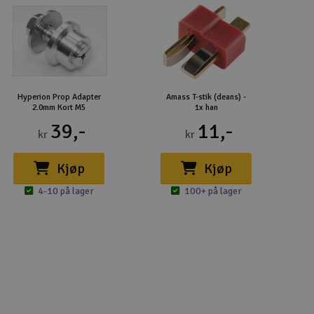
Hyperion Prop Adapter
Amass T-stik (deans) -
2.0mm Kort M5
1x han
39,-
11,-
kr
kr
Kjøp
Kjøp
4-10 på lager
100+ på lager