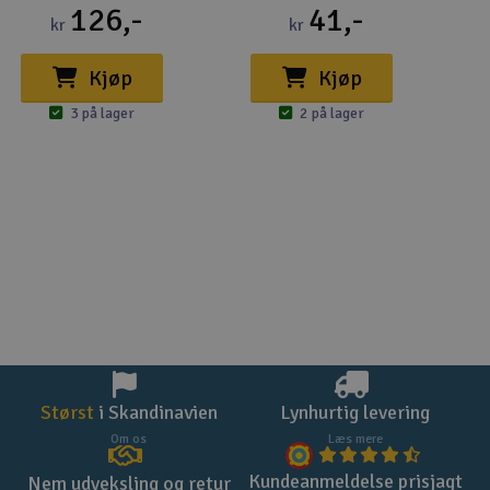
126,-
41,-
kr
kr
Kjøp
Kjøp
3 på lager
2 på lager
Størst
i Skandinavien
Lynhurtig levering
Om os
Læs mere
Kundeanmeldelse prisjagt
Nem udveksling og retur