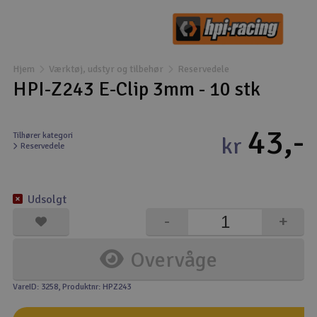
Droner
Droner til FPV
Hjem
Værktøj, udstyr og tilbehør
Reservedele
HPI-Z243 E-Clip 3mm - 10 stk
Fly
43,-
Helikopter
Tilhører kategori
kr
Reservedele
Kameraudstyr
V
Udsolgt
Modelbygg og byggesæt
-
+
Modeljernbane
Overvåge
Motor & tilbehør
VareID: 3258
, Produktnr: HPZ243
Outlet