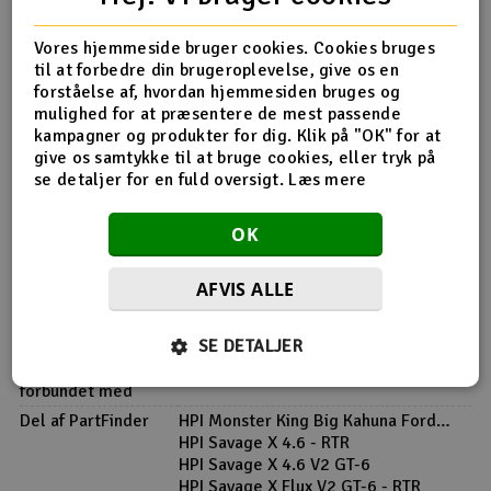
Vores hjemmeside bruger cookies. Cookies bruges
til at forbedre din brugeroplevelse, give os en
Produktinfo
Tip din ven
Anmeldelser
forståelse af, hvordan hjemmesiden bruges og
mulighed for at præsentere de mest passende
kampagner og produkter for dig. Klik på "OK" for at
give os samtykke til at bruge cookies, eller tryk på
se detaljer for en fuld oversigt.
Læs mere
Produkt information
OK
Z243 E-Clip E3MM 10 stk
AFVIS ALLE
Flere detaljer
SE DETALJER
Produktet er
Reservedele HPI
forbundet med
Del af PartFinder
HPI Monster King Big Kahuna Ford
Bronco 4400
HPI Savage X 4.6 - RTR
HPI Savage X 4.6 V2 GT-6
HPI Savage X Flux V2 GT-6 - RTR