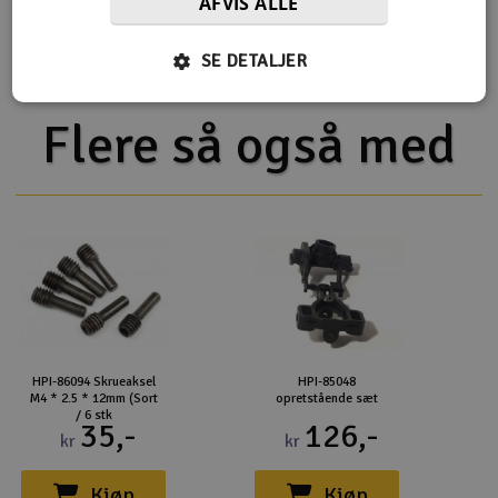
AFVIS ALLE
HPI Savage XL 5.9 V2 2.4GHz
HPI Savage XL Flux V2 2.4GHz
SE DETALJER
Flere så også med
HPI-86094 Skrueaksel
HPI-85048
M4 * 2.5 * 12mm (Sort
opretstående sæt
/ 6 stk
35,-
126,-
kr
kr
Kjøp
Kjøp