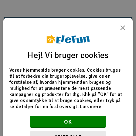
Radio udstyr
Produktinfo
Tip din ven
Anmeldelser
×
Raketter
Scooter & elkøretøj
Hej! Vi bruger cookies
Produkt information
Slot racing
86059 Kugle 6.8x7.3x3MM (Sort / 4 stk)
Vores hjemmeside bruger cookies. Cookies bruges
Smarthjem, leg og hobby
I
til at forbedre din brugeroplevelse, give os en
forståelse af, hvordan hjemmesiden bruges og
Solenergi
mulighed for at præsentere de mest passende
Du
Flere detaljer
kampagner og produkter for dig. Klik på "OK" for at
Vi
give os samtykke til at bruge cookies, eller tryk på
Værktøj, udstyr og tilbehør
Produktet er
Reservedele HPI
se detaljer for en fuld oversigt.
Læs mere
forbundet med
Al
Gavekort
Del af PartFinder
HPI Savage X 4.6 - RTR
Di
OK
HPI Savage X 4.6 V2 GT-6
HPI Savage X Flux V2 GT-6 - RTR