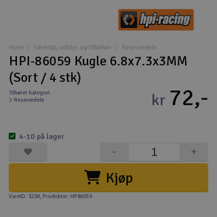
Droner
Droner til FPV
Hjem
Værktøj, udstyr og tilbehør
Reservedele
HPI-86059 Kugle 6.8x7.3x3MM
Fly
(Sort / 4 stk)
72,-
Helikopter
Tilhører kategori
kr
Reservedele
Kameraudstyr
V
4-10 på lager
Modelbygg og byggesæt
-
+
Modeljernbane
Kjøp
Motor & tilbehør
VareID: 3238
, Produktnr: HP86059
Outlet