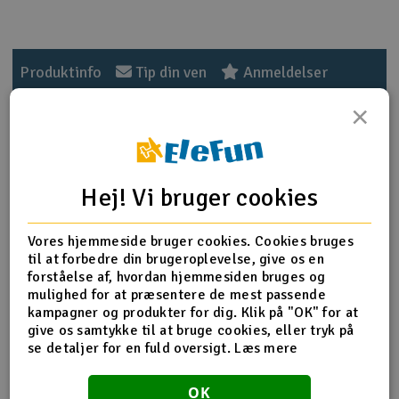
Radio udstyr
Produktinfo
Tip din ven
Anmeldelser
Raketter
×
Scooter & elkøretøj
Produkt information
Slot racing
Hej! Vi bruger cookies
Z303 Cap Head Skrue M3x42MM Sort 6 stk
Smarthjem, leg og hobby
I
Vores hjemmeside bruger cookies. Cookies bruges
Solenergi
til at forbedre din brugeroplevelse, give os en
Du
Flere detaljer
forståelse af, hvordan hjemmesiden bruges og
Vi
mulighed for at præsentere de mest passende
Værktøj, udstyr og tilbehør
Produktet er
Reservedele HPI
kampagner og produkter for dig. Klik på "OK" for at
forbundet med
give os samtykke til at bruge cookies, eller tryk på
Al
Gavekort
Del af PartFinder
HPI Baja 5B Flux SBK 2WD Kit
se detaljer for en fuld oversigt.
Læs mere
Di
HPI Baja 5B Gas SBK 2WD KIT
HPI Bullet MT 3.0 RTR WP 2.4G
OK