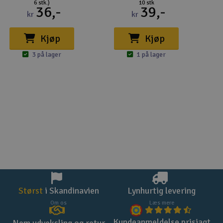
6 stk.)
10 stk
36,-
39,-
kr
kr
Kjøp
Kjøp
3 på lager
1 på lager
Størst
i Skandinavien
Lynhurtig levering
Om os
Læs mere
Kundeanmeldelse prisjagt