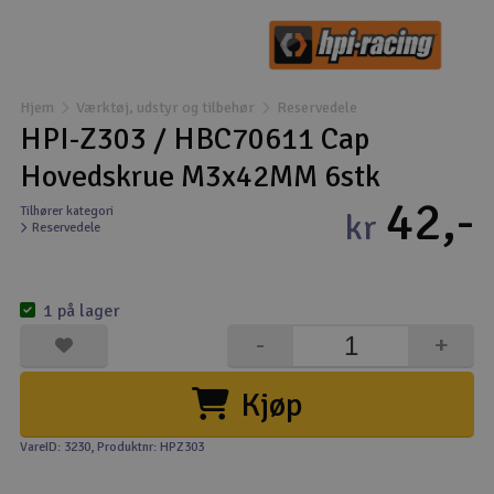
Droner
Droner til FPV
Hjem
Værktøj, udstyr og tilbehør
Reservedele
HPI-Z303 / HBC70611 Cap
Fly
Hovedskrue M3x42MM 6stk
42,-
Helikopter
Tilhører kategori
kr
Reservedele
Kameraudstyr
V
1 på lager
Modelbygg og byggesæt
-
+
Modeljernbane
Kjøp
Motor & tilbehør
VareID: 3230
, Produktnr: HPZ303
Outlet