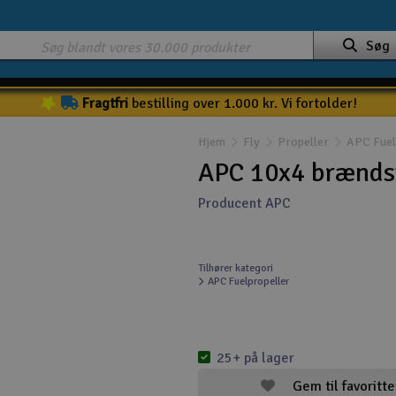
Søg
Fragtfri
bestilling over 1.000 kr. Vi fortolder!
Hjem
Fly
Propeller
APC Fuel
APC 10x4 brændst
Producent APC
Tilhører kategori
APC Fuelpropeller
25+ på lager
Gem til favoritte