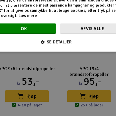
velse, give os en forståelse af, hvordan hjemmesiden bruges 
for at præsentere de mest passende kampagner og produkter f
K" for at give os samtykke til at bruge cookies, eller tryk på s
d oversigt.
Læs mere
OK
AFVIS ALLE
SE DETALJER
APC 9x6 brændstofpropeller
APC 13x4
brændstofpropeller
53,-
95,-
kr
kr
Kjøp
Kjøp
4-10 på lager
25+ på lager