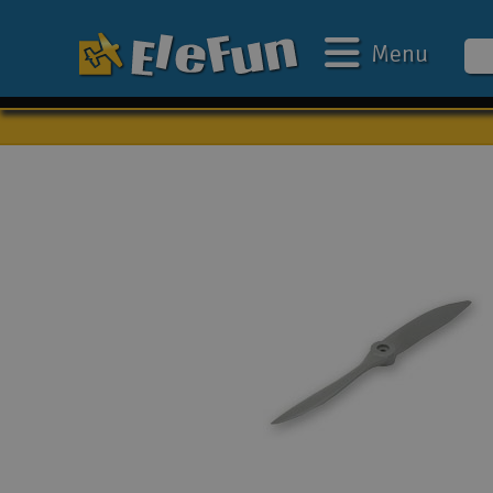
Menu
Ugens tilbud
Outlet
Mine favoritter
Gavekort
3D-print
Batteri & ladere
Biler
Både
Droner