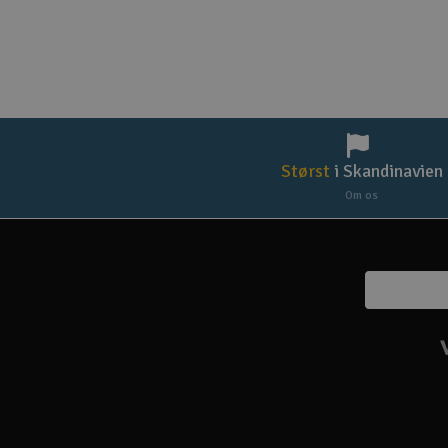
Størst
i Skandinavien
Om os