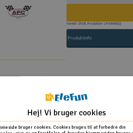
VareID: 2518
, Produktnr: LP10040(1)
Produktinfo
Flere så også med
Hej! Vi bruger cookies
meside bruger cookies. Cookies bruges til at forbedre din