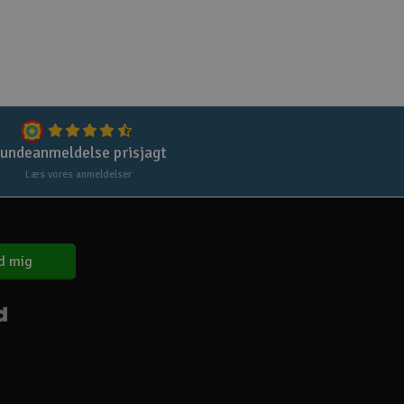
Gem
Uds
Tøm
undeanmeldelse prisjagt
Læs vores anmeldelser
d mig