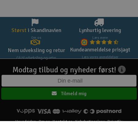
Størst
i Skandinavien
Lynhurtig levering
Om os
Læs mere
Kundeanmeldelse prisjagt
Nem udveksling og retur
Læs vores anmeldelser
Gå til udveksling og retur
Modtag tilbud og nyheder først!
Tilmeld mig
Hovedsiden
Om os
Kontakt os
Købsbetingelser
Privatliv