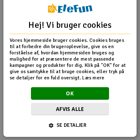
Radio udstyr
Hej! Vi bruger cookies
Produktinfo
Tip din ven
Anmeldelser
Raketter
Vores hjemmeside bruger cookies. Cookies bruges
Scooter & elkøretøj
til at forbedre din brugeroplevelse, give os en
forståelse af, hvordan hjemmesiden bruges og
Produkt information
Slot racing
mulighed for at præsentere de mest passende
kampagner og produkter for dig. Klik på "OK" for at
give os samtykke til at bruge cookies, eller tryk på
APC 8 * 7
Smarthjem, leg og hobby
I
se detaljer for en fuld oversigt.
Læs mere
Solenergi
Du
OK
Vi
Værktøj, udstyr og tilbehør
AFVIS ALLE
Flere så også med
Al
Gavekort
Di
SE DETALJER