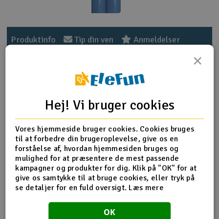
Radio udstyr
Produktinfo
Tip din ven
Anmeldelser
Raketter
×
Scooter & elkøretøj
Produkt information
Slot racing
Hej! Vi bruger cookies
Professionel model flydækning. Ikke svækker eller slapper
Smarthjem, leg og hobby
I
af sollys, har god styrke og er god punkteringsbestandig.
Vores hjemmeside bruger cookies. Cookies bruges
Dette gode polyesterbelægningsmateriale er meget
til at forbedre din brugeroplevelse, give os en
Solenergi
temperaturkritisk, når det anvendes, hvilket gør det let at
Du
forståelse af, hvordan hjemmesiden bruges og
bruge til alle R / C-modelflyprojekter.
Vi
mulighed for at præsentere de mest passende
Værktøj, udstyr og tilbehør
kampagner og produkter for dig. Klik på "OK" for at
PS! Produktteksten er maskineoversat fra norsk.
give os samtykke til at bruge cookies, eller tryk på
Al
se detaljer for en fuld oversigt.
Læs mere
Gavekort
Di
Product details in english
Mere info på engelsk
OK
ORACOVER Sky Blue - 60x200cm